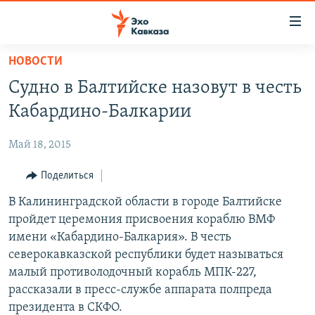
Accessibility
links
Вернуться
НОВОСТИ
к
НОВОСТИ
Судно в Балтийске назовут в честь
основному
ТБИЛИСИ
содержанию
Кабардино-Балкарии
СУХУМИ
Вернутся
к
Май 18, 2015
ЦХИНВАЛИ
главной
ВЕСЬ КАВКАЗ
Поделиться
навигации
Вернутся
ТЕМЫ
В Калининградской области в городе Балтийске
СЕВЕРНЫЙ КАВКАЗ
к
пройдет церемония присвоения кораблю ВМФ
РУБРИКИ
АРМЕНИЯ
ПОЛИТИКА
поиску
имени «Кабардино-Балкария». В честь
МУЛЬТИМЕДИА
АЗЕРБАЙДЖАН
ЭКОНОМИКА
НЕКРУГЛЫЙ СТОЛ
северокавказской республики будет называться
малый противолодочный корабль МПК-227,
АУДИО
ОБЩЕСТВО
ГОСТЬ НЕДЕЛИ
ВИДЕО
рассказали в пресс-службе аппарата полпреда
КУЛЬТУРА
ПОЗИЦИЯ
ФОТО
ПОДКАСТЫ
президента в СКФО.
ПРИСОЕДИНЯЙТЕСЬ!