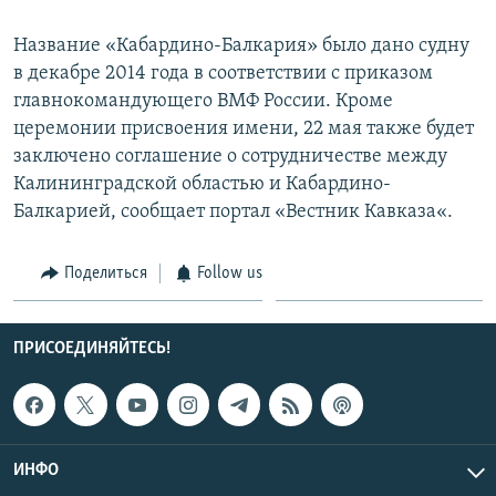
СПОРТ
БЛОГИ
АРХИВ РАДИОПРОГРАММЫ
Название «Кабардино-Балкария» было дано судну
МИР
ГОЛОСА
в декабре 2014 года в соответствии с приказом
главнокомандующего ВМФ России. Кроме
ЧИТАЕМ ПРЕССУ
Все сайты РСЕ/РС
церемонии присвоения имени, 22 мая также будет
заключено соглашение о сотрудничестве между
Калининградской областью и Кабардино-
Балкарией, сообщает портал «Вестник Кавказа«.
Поделиться
Follow us
ПРИСОЕДИНЯЙТЕСЬ!
ИНФО