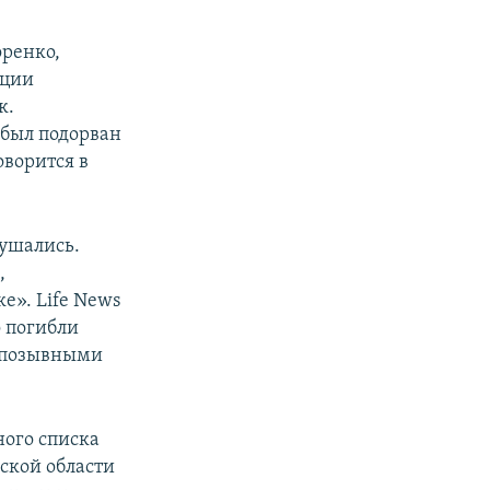
оренко,
иции
к.
 был подорван
оворится в
кушались.
,
е». Life News
о погибли
с позывными
ного списка
ской области