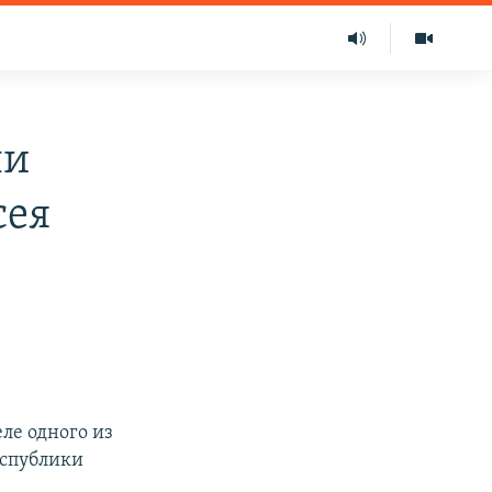
ли
сея
ле одного из
еспублики