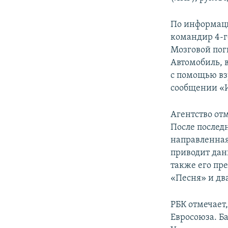
СПОРТ
БЛОГИ
АРХИВ РАДИОПРОГРАММЫ
МИР
ГОЛОСА
По информаци
командир 4-г
ЧИТАЕМ ПРЕССУ
Мозговой пог
Автомобиль, 
с помощью взр
сообщении «И
Агентство отм
После последн
направленная
приводит данн
также его пр
«Песня» и дв
РБК отмечает
Евросоюза. Б