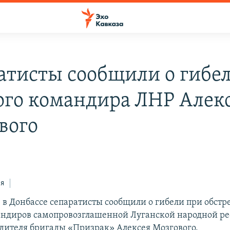
атисты сообщили о гибе
ого командира ЛНР Алек
вого
ся
в Донбассе сепаратисты сообщили о гибели при обстре
ндиров самопровозглашенной Луганской народной р
одителя бригады «Призрак» Алексея Мозгового.