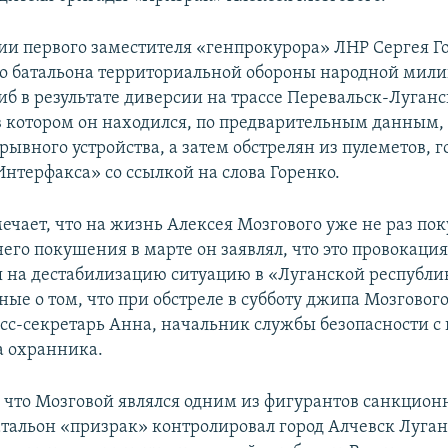
и первого заместителя «генпрокурора» ЛНР Сергея Г
о батальона территориальной обороны народной мил
иб в результате диверсии на трассе Перевальск-Луганс
в котором он находился, по предварительным данным,
ывного устройства, а затем обстрелян из пулеметов, г
нтерфакса» со ссылкой на слова Горенко.
ечает, что на жизнь Алексея Мозгового уже не раз по
его покушения в марте он заявлял, что это провокация
 на дестабилизацию ситуацию в «Луганской республик
ые о том, что при обстреле в субботу джипа Мозговог
есс-секретарь Анна, начальник службы безопасности 
а охранника.
, что Мозговой являлся одним из фигурантов санкцион
атальон «призрак» контролировал город Алчевск Луган