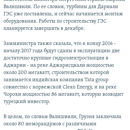
СПОРТ
БЛОГИ
АРХИВ РАДИОПРОГРАММЫ
Валишвили. По ее словам, турбины для Дариали
ГЭС уже поставлены, и сейчас начинается монтаж
МИР
ГОЛОСА
оборудования. Работы по строительству ГЭС
ЧИТАЕМ ПРЕССУ
Все сайты РСЕ/РС
планируется завершить в декабре.
Замминистра также сказала, что к концу 2016 -
началу 2017 года будут сданы в эксплуатацию две
достаточно крупные гидроэлектростанции в
Аджарии - на реке Аджарисцкали мощностью
около 200 мегаватт, строительством которой
занимается индийская компания Tata group
совместно с норвежской Clean Energy, и на реке
Чорохи мощностью 86 мегаватт, которую возводит
турецкий инвестор.
В целом, по словам Валишвили, Грузия заключила
около 80 меморандумов с различными