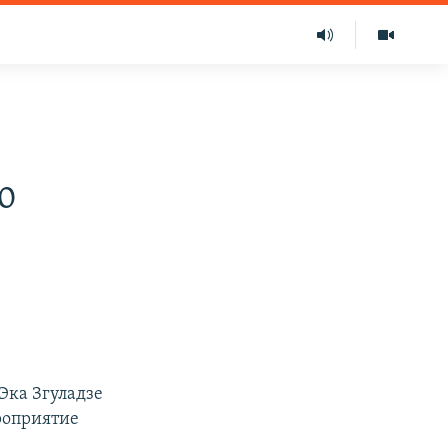
ю
Эка Згуладзе
роприятие