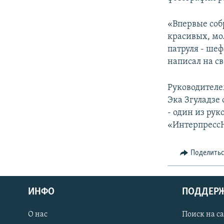
СПОРТ
БЛОГИ
АРХИВ РАДИОПРОГРАММЫ
МИР
ГОЛОСА
«Впервые соб
красивых, мо
ЧИТАЕМ ПРЕССУ
патруля - шеф
написал на св
Руководителе
Эка Згуладзе
- один из ру
«Интерпресс
Поделить
ИНФО
ПОДДЕР
О нас
Поиск на с
ПРИСОЕДИНЯЙТЕСЬ!