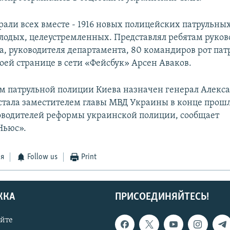
рали всех вместе - 1916 новых полицейских патрульных
лодых, целеустремленных. Представлял ребятам руков
а, руководителя департамента, 80 командиров рот патр
оей странице в сети «Фейсбук» Арсен Аваков.
м патрульной полиции Киева назначен генерал Алекс
 стала заместителем главы МВД Украины в конце прошл
ководителей реформы украинской полиции, сообщает
Ньюс».
ся
Follow us
Print
ЖКА
ПРИСОЕДИНЯЙТЕСЬ!
айте