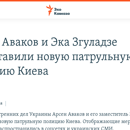
 Аваков и Эка Згуладзе
тавили новую патрульну
ию Киева
ся
ренних дел Украины Арсен Аваков и его заместитель 
 новую патрульную полицию Киева. Отображающие ме
аспространились в соцсетях и украинских СМИ.