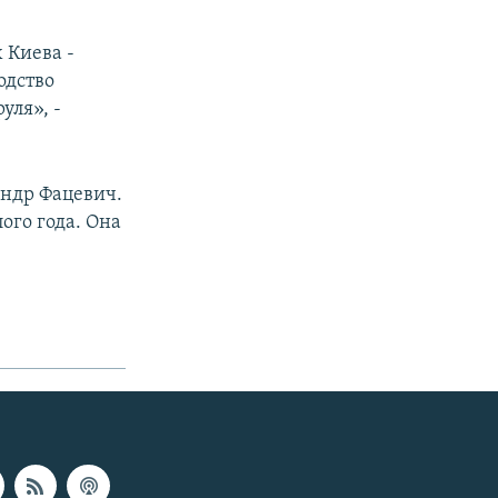
 Киева -
одство
уля», -
андр Фацевич.
ого года. Она