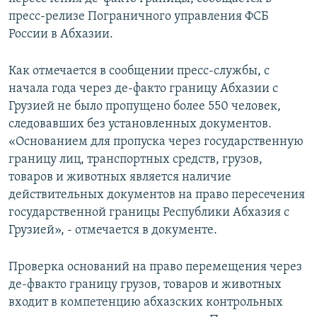
СПОРТ
БЛОГИ
АРХИВ РАДИОПРОГРАММЫ
пресс-релизе Пограничного управления ФСБ
России в Абхазии.
МИР
ГОЛОСА
ЧИТАЕМ ПРЕССУ
Все сайты РСЕ/РС
Как отмечается в сообщении пресс-службы, с
начала года через де-факто границу Абхазии с
Грузией не было пропущено более 550 человек,
следовавших без установленных документов.
«Основанием для пропуска через государственную
границу лиц, транспортных средств, грузов,
товаров и животных является наличие
действительных документов на право пересечения
государственной границы Республики Абхазия с
Грузией», - отмечается в документе.
Проверка оснований на право перемещения через
де-фвакто границу грузов, товаров и животных
входит в компетенцию абхазских контрольных