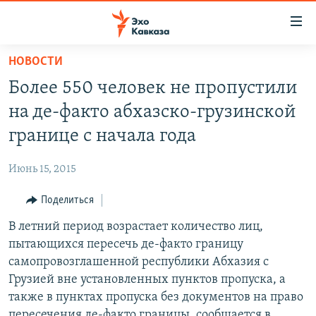
Accessibility
links
Вернуться
НОВОСТИ
к
НОВОСТИ
Более 550 человек не пропустили
основному
ТБИЛИСИ
содержанию
на де-факто абхазско-грузинской
СУХУМИ
Вернутся
границе с начала года
к
ЦХИНВАЛИ
главной
Июнь 15, 2015
ВЕСЬ КАВКАЗ
навигации
Вернутся
Поделиться
ТЕМЫ
СЕВЕРНЫЙ КАВКАЗ
к
В летний период возрастает количество лиц,
РУБРИКИ
АРМЕНИЯ
ПОЛИТИКА
поиску
пытающихся пересечь де-факто границу
МУЛЬТИМЕДИА
АЗЕРБАЙДЖАН
ЭКОНОМИКА
НЕКРУГЛЫЙ СТОЛ
самопровозглашенной республики Абхазия с
АУДИО
Грузией вне установленных пунктов пропуска, а
ОБЩЕСТВО
ГОСТЬ НЕДЕЛИ
ВИДЕО
также в пунктах пропуска без документов на право
КУЛЬТУРА
ПОЗИЦИЯ
ФОТО
ПОДКАСТЫ
пересечения де-факто границы, сообщается в
ПРИСОЕДИНЯЙТЕСЬ!