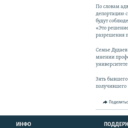
СПОРТ
БЛОГИ
АРХИВ РАДИОПРОГРАММЫ
По словам ад
МИР
ГОЛОСА
депортацию с
будут соблюд
ЧИТАЕМ ПРЕССУ
«Это решение
разрешения п
Семье Дудаев
мнении профе
университете
Зять бывшего
получившего 
Поделить
ИНФО
ПОДДЕР