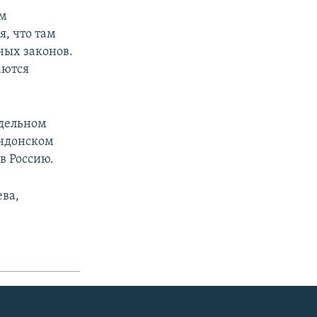
ым
я, что там
ных законов.
аются
тдельном
ондонском
в Россию.
ева,