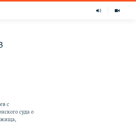
в
ев с
нского суда о
ежища,