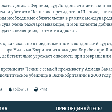
воката Дэниэла Фернера, суд Лондона считает законн
емьи убитого в Чечне экс-президента в Швецию, счита
ены необходимые обязательства в рамках международ
 суда очень разочаровывающее, и мои клиенты добив
одать апелляцию», - отметил адвокат.
ых, как сказано в представленном в лондонский суд о
ссора Уильяма Боуринга из колледжа Биркбек при Л
, действительно угрожает опасность при возвращении 
 президента Чечни с семьей проживает у Ахмеда Зака
политическое убежище в Великобритании в 2003 году.
ся
Follow us
Print
ЖКА
ПРИСОЕДИНЯЙТЕСЬ!