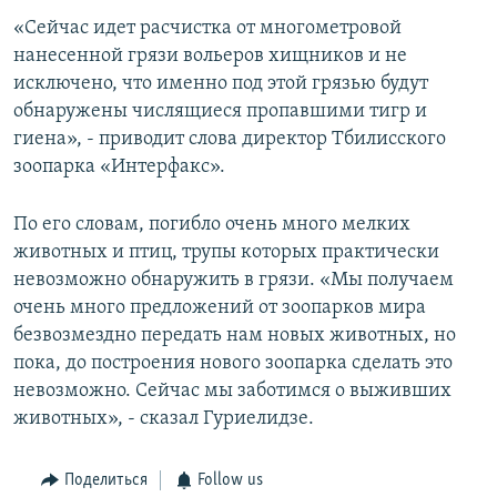
СПОРТ
БЛОГИ
АРХИВ РАДИОПРОГРАММЫ
«Сейчас идет расчистка от многометровой
нанесенной грязи вольеров хищников и не
МИР
ГОЛОСА
исключено, что именно под этой грязью будут
ЧИТАЕМ ПРЕССУ
Все сайты РСЕ/РС
обнаружены числящиеся пропавшими тигр и
гиена», - приводит слова директор Тбилисского
зоопарка «Интерфакс».
По его словам, погибло очень много мелких
животных и птиц, трупы которых практически
невозможно обнаружить в грязи. «Мы получаем
очень много предложений от зоопарков мира
безвозмездно передать нам новых животных, но
пока, до построения нового зоопарка сделать это
невозможно. Сейчас мы заботимся о выживших
животных», - сказал Гуриелидзе.
Поделиться
Follow us