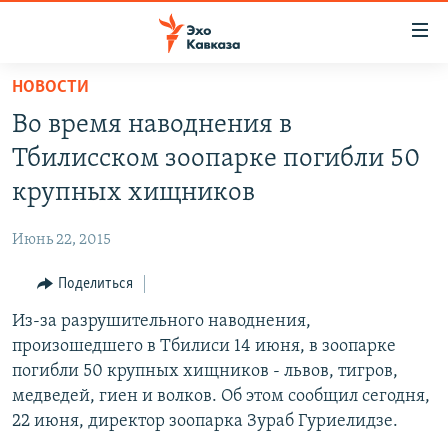
Accessibility
links
Вернуться
НОВОСТИ
к
НОВОСТИ
Во время наводнения в
основному
ТБИЛИСИ
содержанию
Тбилисском зоопарке погибли 50
СУХУМИ
Вернутся
крупных хищников
к
ЦХИНВАЛИ
главной
Июнь 22, 2015
ВЕСЬ КАВКАЗ
навигации
Вернутся
Поделиться
ТЕМЫ
СЕВЕРНЫЙ КАВКАЗ
к
Из-за разрушительного наводнения,
РУБРИКИ
АРМЕНИЯ
ПОЛИТИКА
поиску
произошедшего в Тбилиси 14 июня, в зоопарке
МУЛЬТИМЕДИА
АЗЕРБАЙДЖАН
ЭКОНОМИКА
НЕКРУГЛЫЙ СТОЛ
погибли 50 крупных хищников - львов, тигров,
АУДИО
медведей, гиен и волков. Об этом сообщил сегодня,
ОБЩЕСТВО
ГОСТЬ НЕДЕЛИ
ВИДЕО
22 июня, директор зоопарка Зураб Гуриелидзе.
КУЛЬТУРА
ПОЗИЦИЯ
ФОТО
ПОДКАСТЫ
ПРИСОЕДИНЯЙТЕСЬ!