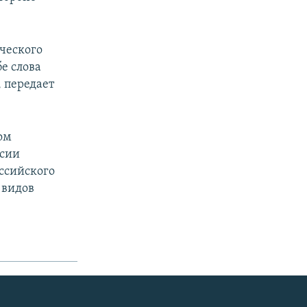
ического
е слова
 передает
ом
ссии
ссийского
 видов