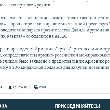
ного экспортного кредита.
ить, что это соглашение касается только военно-техн
ва», - процитировали в правительственной пресс-служб
оводителя аппарата правительства Давида Арутюняна,
ник Кавказа» со ссылкой на АРКА.
тречи президента Армении Сержа Саргсяна с министр
Ф, сопредседателем армяно-российской межправкоми
оловым было заявлено о предоставлении Армении ро
умму в 200 миллионов долларов для закупки новейших
ся
Follow us
Print
ЖКА
ПРИСОЕДИНЯЙТЕСЬ!