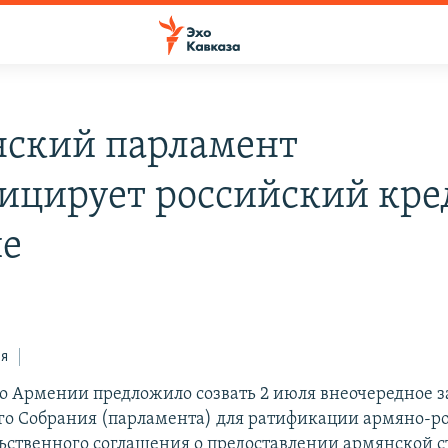
ский парламент
ицирует российский кре
е
ся
о Армении предложило созвать 2 июля внеочередное з
о Собрания (парламента) для ратификации армяно-р
ственного соглашения о предоставлении армянской с