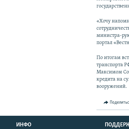
СПОРТ
БЛОГИ
АРХИВ РАДИОПРОГРАММЫ
государствен
МИР
ГОЛОСА
«Хочу напомн
ЧИТАЕМ ПРЕССУ
сотрудничест
министра-рук
портал «Вест
По итогам вс
транспорта Р
Максимом Сок
кредита на с
вооружений.
Поделить
ИНФО
ПОДДЕР