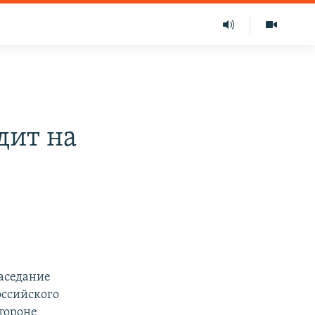
дит на
аседание
оссийского
тороне