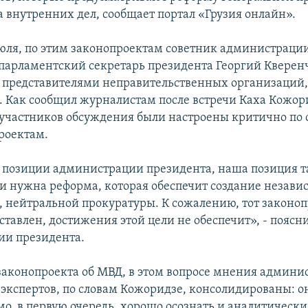
 внутренних дел, сообщает портал «Грузия онлайн».
июля, по этим законопроектам советник администраци
парламентский секретарь президента Георгий Кверен
с представителями неправительственных организаций
. Как сообщил журналистам после встречи Каха Кожор
участников обсуждения были настроены критично по
роектам.
я позиции администрации президента, наша позиция т
ии нужна реформа, которая обеспечит создание незави
, нейтральной прокуратуры. К сожалению, тот законоп
ставлен, достижения этой цели не обеспечит», - поясн
ии президента.
 законопроекта об МВД, в этом вопросе мнения админи
 экспертов, по словам Кожоридзе, консолидированы: о
мо, в первую очередь, хорошо осознать и аналитически