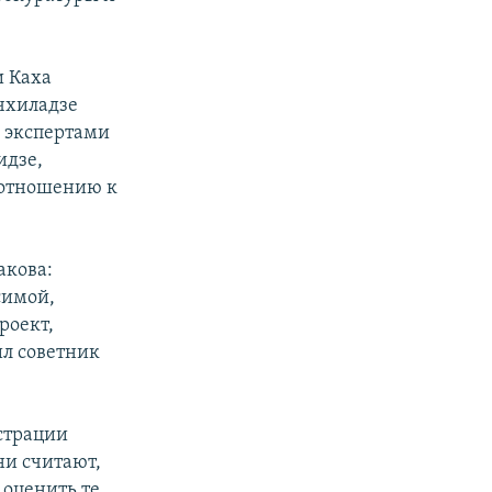
и Каха
чхиладзе
, экспертами
идзе,
 отношению к
акова:
симой,
роект,
ил советник
страции
ни считают,
 оценить те