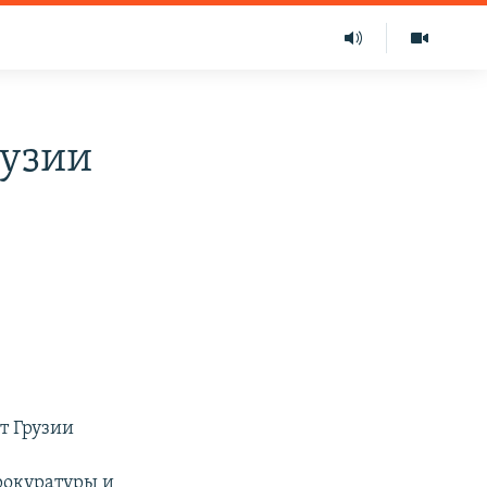
рузии
т Грузии
рокуратуры и