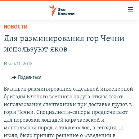
Accessibility
links
Вернуться
НОВОСТИ
к
НОВОСТИ
Для разминирования гор Чечни
основному
ТБИЛИСИ
содержанию
используют яков
СУХУМИ
Вернутся
к
Июль 11, 2015
ЦХИНВАЛИ
главной
ВЕСЬ КАВКАЗ
Поделиться
навигации
Вернутся
ТЕМЫ
Батальон разминирования отдельной инженерной
СЕВЕРНЫЙ КАВКАЗ
к
бригады Южного военного округа отказался от
РУБРИКИ
АРМЕНИЯ
ПОЛИТИКА
поиску
использования спецтехники при доставке грузов в
МУЛЬТИМЕДИА
АЗЕРБАЙДЖАН
ЭКОНОМИКА
НЕКРУГЛЫЙ СТОЛ
горы Чечни. Специалисты-саперы предпочитают
для перевозки лошадей карачаевской и
АУДИО
ОБЩЕСТВО
ГОСТЬ НЕДЕЛИ
ВИДЕО
монгольской пород, а также ослов, а сегодня, 11
КУЛЬТУРА
ПОЗИЦИЯ
ФОТО
ПОДКАСТЫ
июля, было принято решение о «введении в
ПРИСОЕДИНЯЙТЕСЬ!