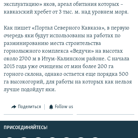
эксплуатацию» яков, ареал обитания которых –
СПОРТ
БЛОГИ
АРХИВ РАДИОПРОГРАММЫ
кавказский хребет от 3 тыс. м. над уровнем моря.
МИР
ГОЛОСА
Как пишет «Портал Северного Кавказа», в первую
ЧИТАЕМ ПРЕССУ
Все сайты РСЕ/РС
очередь яки будут использованы на работах по
разминированию места строительства
горнолыжного комплекса «Ведучи» на высотах
около 2700 м в Итум-Калинском районе. С начала
2015 года уже очищены от мин более 200 га
горного склона, однако остается еще порядка 500
га высокогорий, для работы на которых как нельзя
лучше подойдут яки.
Поделиться
Follow us
ПРИСОЕДИНЯЙТЕСЬ!