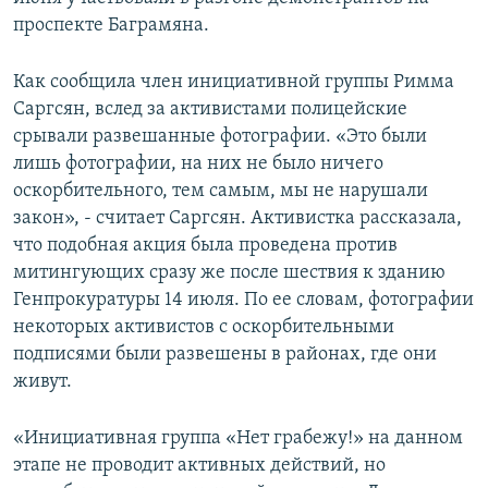
СПОРТ
БЛОГИ
АРХИВ РАДИОПРОГРАММЫ
проспекте Баграмяна.
МИР
ГОЛОСА
Как сообщила член инициативной группы Римма
ЧИТАЕМ ПРЕССУ
Все сайты РСЕ/РС
Саргсян, вслед за активистами полицейские
срывали развешанные фотографии. «Это были
лишь фотографии, на них не было ничего
оскорбительного, тем самым, мы не нарушали
закон», - считает Саргсян. Активистка рассказала,
что подобная акция была проведена против
митингующих сразу же после шествия к зданию
Генпрокуратуры 14 июля. По ее словам, фотографии
некоторых активистов с оскорбительными
подписями были развешены в районах, где они
живут.
«Инициативная группа «Нет грабежу!» на данном
этапе не проводит активных действий, но