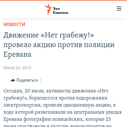
Accessibility
links
Вернуться
НОВОСТИ
к
НОВОСТИ
Движение «Нет грабежу!»
основному
ТБИЛИСИ
содержанию
провело акцию против полиции
СУХУМИ
Вернутся
Еревана
к
ЦХИНВАЛИ
главной
Июль 20, 2015
ВЕСЬ КАВКАЗ
навигации
Вернутся
Поделиться
ТЕМЫ
СЕВЕРНЫЙ КАВКАЗ
к
Сегодня, 20 июля, активисты движения «Нет
РУБРИКИ
АРМЕНИЯ
ПОЛИТИКА
поиску
грабежу!», борющегося против подорожания
МУЛЬТИМЕДИА
АЗЕРБАЙДЖАН
ЭКОНОМИКА
НЕКРУГЛЫЙ СТОЛ
электроэнергии, провели однодневную акцию, в
АУДИО
ходе которой развешивали на центральных улицах
ОБЩЕСТВО
ГОСТЬ НЕДЕЛИ
ВИДЕО
Еревана фотографии полицейских, которые 23
КУЛЬТУРА
ПОЗИЦИЯ
ФОТО
ПОДКАСТЫ
июня участвовали в разгоне демонстрантов на
ПРИСОЕДИНЯЙТЕСЬ!