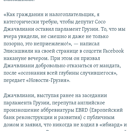
СПОРТ
БЛОГИ
АРХИВ РАДИОПРОГРАММЫ
«Как гражданин и налогоплательщик, я
МИР
ГОЛОСА
категорически требую, чтобы депутат Сосо
ЧИТАЕМ ПРЕССУ
Все сайты РСЕ/РС
Джачвлиани оставил парламент Грузии. То, что мы
вчера увидели, не смешно и даже не только
позорно, это неприемлемо!», — написал
Элисашвили на своей странице в соцсети Facebook
накануне вечером. При этом он призвал
Джачвлиани добровольно отказаться от мандата,
после «осознания всей глубины случившегося»,
передает «Новости-Грузия».
Джачвлиани, выступая ранее на заседании
парламента Грузии, перепутал английское
произношение аббревиатуры EBRD (Европейский
банк реконструкции и развития) с публичным
домом и заявил, что никогда не ходил в «ибиард» и