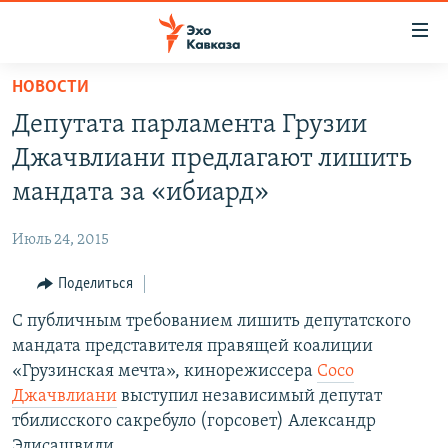
Accessibility
links
Вернуться
НОВОСТИ
к
НОВОСТИ
Депутата парламента Грузии
основному
ТБИЛИСИ
содержанию
Джачвлиани предлагают лишить
СУХУМИ
Вернутся
мандата за «ибиард»
к
ЦХИНВАЛИ
главной
Июль 24, 2015
ВЕСЬ КАВКАЗ
навигации
Вернутся
Поделиться
ТЕМЫ
СЕВЕРНЫЙ КАВКАЗ
к
С публичным требованием лишить депутатского
РУБРИКИ
АРМЕНИЯ
ПОЛИТИКА
поиску
мандата представителя правящей коалиции
МУЛЬТИМЕДИА
АЗЕРБАЙДЖАН
ЭКОНОМИКА
НЕКРУГЛЫЙ СТОЛ
«Грузинская мечта», кинорежиссера
Сосо
АУДИО
Джачвлиани
выступил независимый депутат
ОБЩЕСТВО
ГОСТЬ НЕДЕЛИ
ВИДЕО
тбилисского сакребуло (горсовет) Александр
КУЛЬТУРА
ПОЗИЦИЯ
ФОТО
ПОДКАСТЫ
Элисашвили.
ПРИСОЕДИНЯЙТЕСЬ!