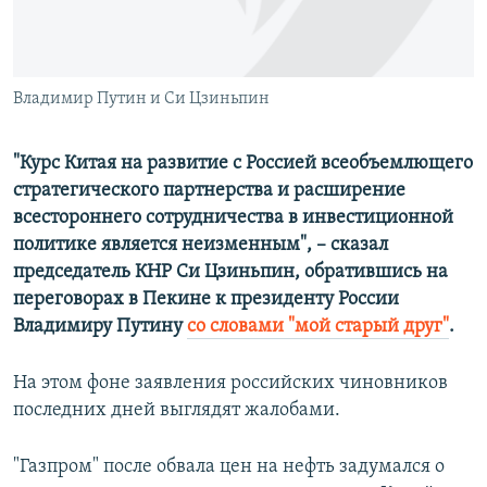
СПОРТ
БЛОГИ
АРХИВ РАДИОПРОГРАММЫ
МИР
ГОЛОСА
ЧИТАЕМ ПРЕССУ
Владимир Путин и Си Цзиньпин
Все сайты РСЕ/РС
"Курс Китая на развитие с Россией всеобъемлющего
стратегического партнерства и расширение
всестороннего сотрудничества в инвестиционной
политике является неизменным", – сказал
председатель КНР Си Цзиньпин, обратившись на
переговорах в Пекине к президенту России
Владимиру Путину
со словами "мой старый друг"
.
На этом фоне заявления российских чиновников
последних дней выглядят жалобами.
"Газпром" после обвала цен на нефть задумался о