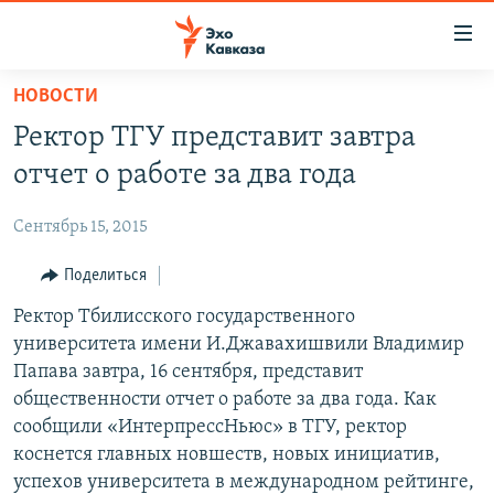
Accessibility
links
Вернуться
НОВОСТИ
к
НОВОСТИ
Ректор ТГУ представит завтра
основному
ТБИЛИСИ
содержанию
отчет о работе за два года
СУХУМИ
Вернутся
к
Сентябрь 15, 2015
ЦХИНВАЛИ
главной
ВЕСЬ КАВКАЗ
Поделиться
навигации
Вернутся
ТЕМЫ
Ректор Тбилисского государственного
СЕВЕРНЫЙ КАВКАЗ
к
университета имени И.Джавахишвили Владимир
РУБРИКИ
АРМЕНИЯ
ПОЛИТИКА
поиску
Папава завтра, 16 сентября, представит
МУЛЬТИМЕДИА
АЗЕРБАЙДЖАН
ЭКОНОМИКА
НЕКРУГЛЫЙ СТОЛ
общественности отчет о работе за два года. Как
сообщили «ИнтерпрессНьюс» в ТГУ, ректор
АУДИО
ОБЩЕСТВО
ГОСТЬ НЕДЕЛИ
ВИДЕО
коснется главных новшеств, новых инициатив,
КУЛЬТУРА
ПОЗИЦИЯ
ФОТО
ПОДКАСТЫ
успехов университета в международном рейтинге,
ПРИСОЕДИНЯЙТЕСЬ!