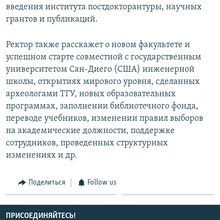
введения института постдокторантуры, научных
СПОРТ
БЛОГИ
АРХИВ РАДИОПРОГРАММЫ
грантов и публикаций.
МИР
ГОЛОСА
Ректор также расскажет о новом факультете и
ЧИТАЕМ ПРЕССУ
Все сайты РСЕ/РС
успешном старте совместной с государственным
университетом Сан-Диего (США) инженерной
школы, открытиях мирового уровня, сделанных
археологами ТГУ, новых образовательных
программах, заполнении библиотечного фонда,
переводе учебников, изменении правил выборов
на академические должности, поддержке
сотрудников, проведенных структурных
изменениях и др.
Поделиться
Follow us
ПРИСОЕДИНЯЙТЕСЬ!