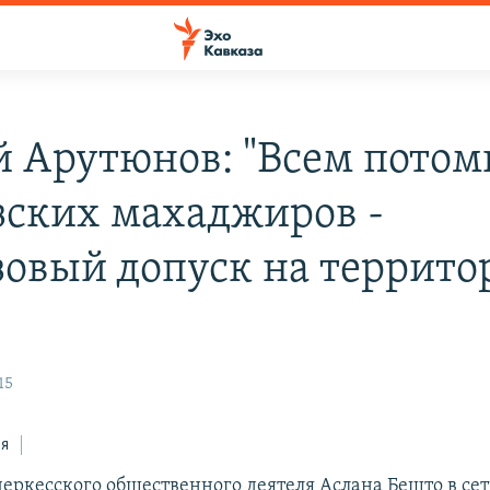
й Арутюнов: "Всем пото
зских махаджиров -
зовый допуск на террит
15
ся
черкесского общественного деятеля Аслана Бешто в се