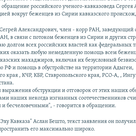
 обращение российского ученого-кавказоведа Сергея 
ацией вокруг беженцев из Сирии кавказского происхож
 Сегрей Александрович, член - корр РАН, заведующий 
АН, в связи с потоком беженцев из Сирии и других ст
таю долгом всех российских властей как федеральных т
ких оказать любую немедленную помощь всем беженц
казских махаджиров, включая их безусловный безвиз
ю РФ и помощь в обустройстве на территории Адыгеи,
о края , КЧР, КБР, Ставропольского края, РСО-А, , Инг
стана.
 выражения обструкции и отговорок от этих наших об
ами наших некогда изгнанных соотечественников сч
и бесчеловечными", - говорится в обращении.
Эху Кавказа" Аслан Бешто, текст заявления он получил 
пространить его максимально широко.