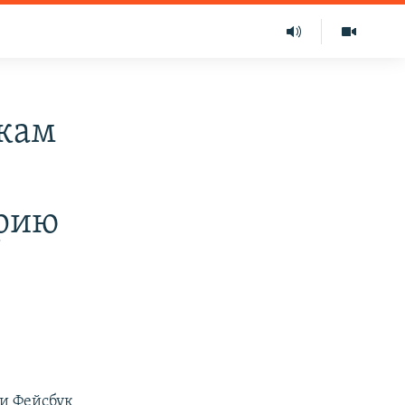
мкам
орию
ти Фейсбук