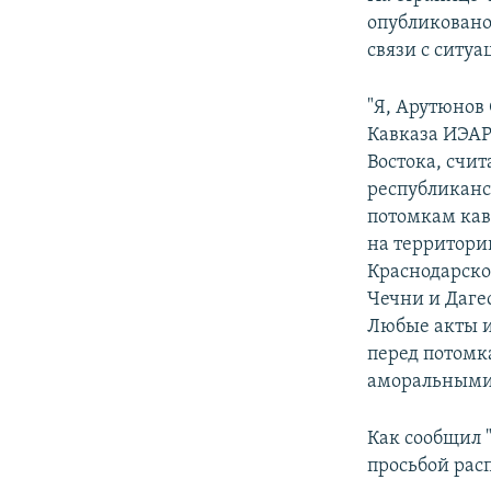
СПОРТ
БЛОГИ
АРХИВ РАДИОПРОГРАММЫ
опубликовано
МИР
ГОЛОСА
связи с ситу
ЧИТАЕМ ПРЕССУ
"Я, Арутюнов
Кавказа ИЭАР
Востока, счи
республиканс
потомкам кав
на территори
Краснодарског
Чечни и Даге
Любые акты и
перед потомк
аморальными 
Как сообщил "
просьбой рас