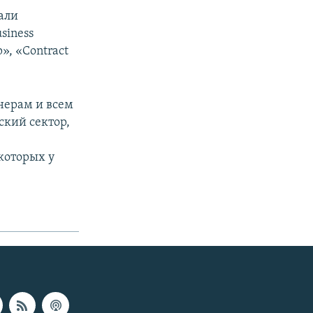
али
siness
», «Contract
нерам и всем
ский сектор,
которых у