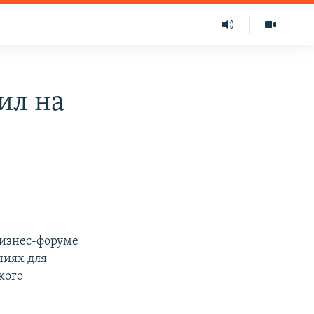
ил на
изнес-форуме
ниях для
кого