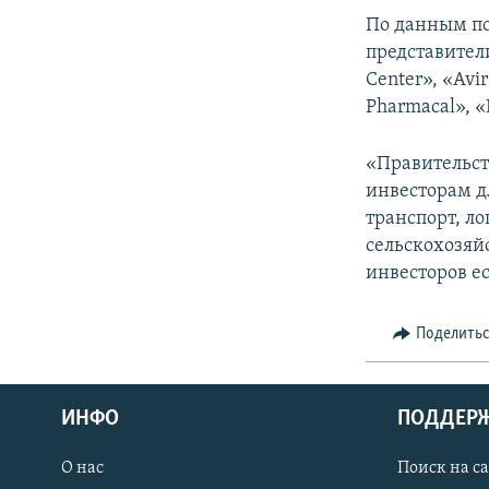
СПОРТ
БЛОГИ
АРХИВ РАДИОПРОГРАММЫ
По данным по
МИР
ГОЛОСА
представители
Center», «Avi
ЧИТАЕМ ПРЕССУ
Pharmacal», «
«Правительст
инвесторам дл
транспорт, ло
сельскохозяй
инвесторов е
Поделить
ИНФО
ПОДДЕР
О нас
Поиск на с
ПРИСОЕДИНЯЙТЕСЬ!