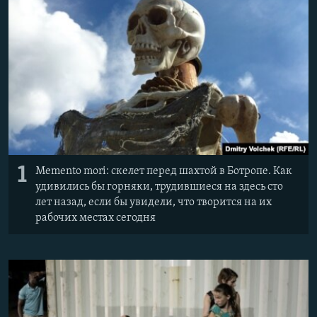
СПОРТ
БЛОГИ
АРХИВ РАДИОПРОГРАММЫ
МИР
ГОЛОСА
ЧИТАЕМ ПРЕССУ
Все сайты РСЕ/РС
1
Memento mori: скелет перед шахтой в Ботропе. Как
удивились бы горняки, трудившиеся на здесь сто
лет назад, если бы увидели, что творится на их
рабочих местах сегодня