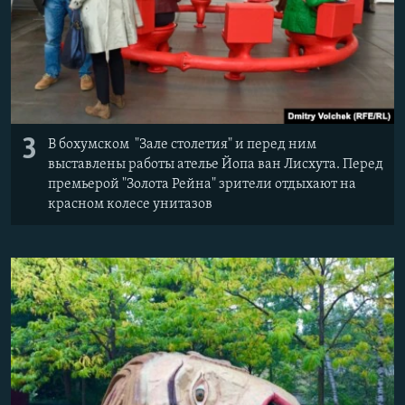
3
В бохумском "Зале столетия" и перед ним
выставлены работы ателье Йопа ван Лисхута. Перед
премьерой "Золота Рейна" зрители отдыхают на
красном колесе унитазов