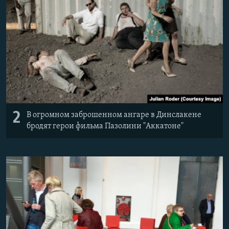
2
В огромном заброшенном ангаре в Динслакене
бродят герои фильма Пазолини "Аккатоне"