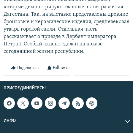
СПОРТ
БЛОГИ
АРХИВ РАДИОПРОГРАММЫ
которые демонстрируют главные этапы развития
Дагестана. Так, на выставке представлены древние
МИР
ГОЛОСА
бронзовые и керамические изделия, средневековая
ЧИТАЕМ ПРЕССУ
Все сайты РСЕ/РС
утварь горской сакли. Отдельная часть
рассказывает о приезде в Дербент императора
Петра I. Особый акцент сделан на показе
сегодняшней жизни республики.
Поделиться
Follow us
ПРИСОЕДИНЯЙТЕСЬ!
ИНФО