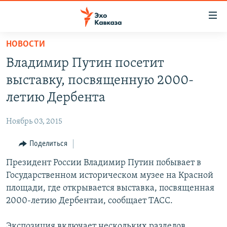
Accessibility
links
Вернуться
НОВОСТИ
к
НОВОСТИ
Владимир Путин посетит
основному
ТБИЛИСИ
содержанию
выставку, посвященную 2000-
СУХУМИ
Вернутся
летию Дербента
к
ЦХИНВАЛИ
главной
Ноябрь 03, 2015
ВЕСЬ КАВКАЗ
навигации
Вернутся
Поделиться
ТЕМЫ
СЕВЕРНЫЙ КАВКАЗ
к
Президент России Владимир Путин побывает в
РУБРИКИ
АРМЕНИЯ
ПОЛИТИКА
поиску
Государственном историческом музее на Красной
МУЛЬТИМЕДИА
АЗЕРБАЙДЖАН
ЭКОНОМИКА
НЕКРУГЛЫЙ СТОЛ
площади, где открывается выставка, посвященная
АУДИО
2000-летию Дербентаи, сообщает ТАСС.
ОБЩЕСТВО
ГОСТЬ НЕДЕЛИ
ВИДЕО
КУЛЬТУРА
ПОЗИЦИЯ
ФОТО
ПОДКАСТЫ
Экспозиция включает нескольких разделов,
ПРИСОЕДИНЯЙТЕСЬ!