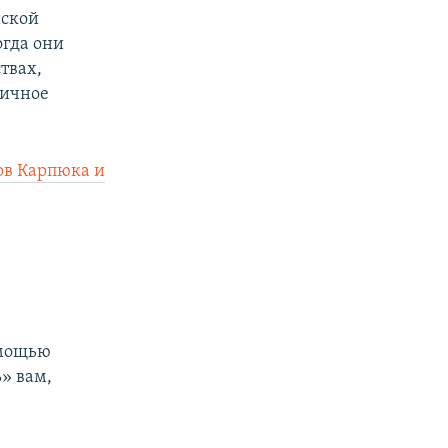
нской
огда они
твах,
гичное
ов Карпюка и
омощью
» вам,