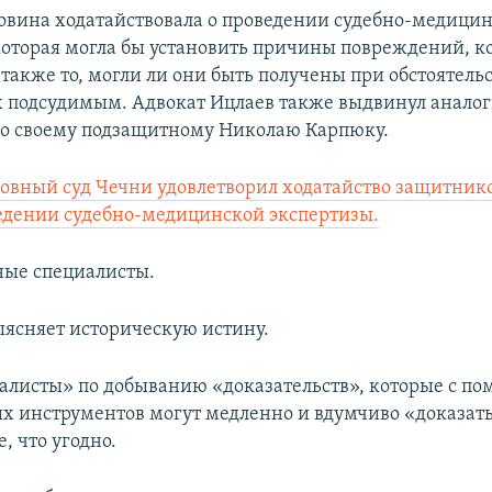
овина ходатайствовала о проведении судебно-медици
которая могла бы установить причины повреждений, к
также то, могли ли они быть получены при обстоятельс
 подсудимым. Адвокат Ицлаев также выдвинул анало
по своему подзащитному Николаю Карпюку.
ховный суд Чечни удовлетворил ходатайство защитник
едении судебно-медицинской экспертизы.
зные специалисты.
выясняет историческую истину.
иалисты» по добыванию «доказательств», которые с п
х инструментов могут медленно и вдумчиво «доказать
е, что угодно.