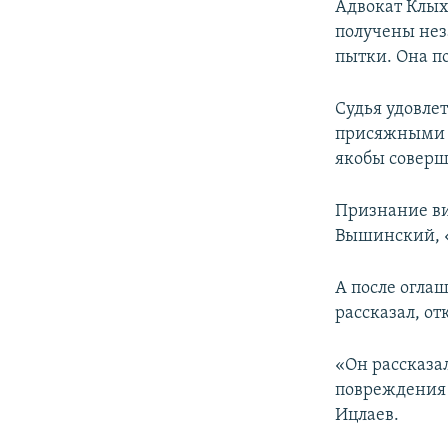
Адвокат Клых
получены нез
пытки. Она п
Судья удовлет
присяжными п
якобы соверш
Признание ви
Вышинский, «
А после огла
рассказал, о
«Он рассказал
повреждения н
Ицлаев.