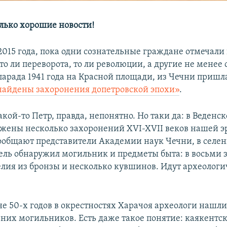
олько хорошие новости!
 2015 года, пока одни сознательные граждане отмечал
то ли переворота, то ли революции, а другие не менее
парада 1941 года на Красной площади, из Чечни пришл
найдены захоронения допетровской эпохи»
.
кой-то Петр, правда, непонятно. Но таки да: в Веденс
жены несколько захоронений XVI-XVII веков нашей э
сообщают представители Академии наук Чечни, в селе
ль обнаружил могильник и предметы быта: в восьми 
лия из бронзы и несколько кувшинов. Идут археологи
не 50-х годов в окрестностях Харачоя археологи нашл
вних могильников. Есть даже такое понятие: каякентск