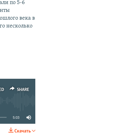
али по 5-6
енты
ошлого века в
его несколько
ED
SHARE
5:03
Скачать
SHARE