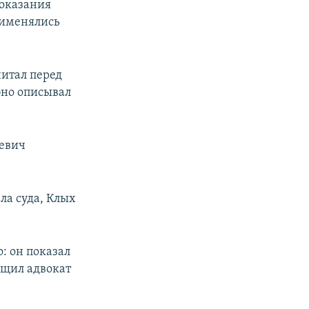
показания
рименялись
читал перед
бно описывал
ьевич
ла суда, Клых
о: он показал
бщил адвокат