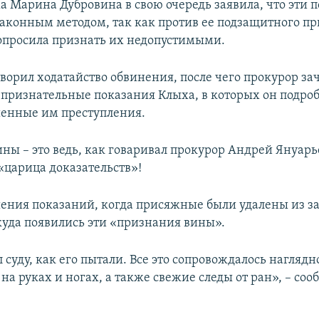
а Марина Дубровина в свою очередь заявила, что эти 
аконным методом, так как против ее подзащитного п
опросила признать их недопустимыми.
ворил ходатайство обвинения, после чего прокурор за
ризнательные показания Клыха, в которых он подро
енные им преступления.
ны – это ведь, как говаривал прокурор Андрей Януар
царица доказательств»!
шения показаний, когда присяжные были удалены из за
ткуда появились эти «признания вины».
 суду, как его пытали. Все это сопровождалось наглядн
а руках и ногах, а также свежие следы от ран», – соо