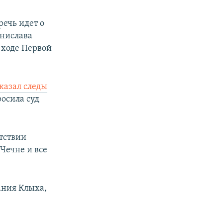
речь идет о
анислава
в ходе Первой
казал следы
росила суд
утствии
 Чечне и все
ания Клыха,