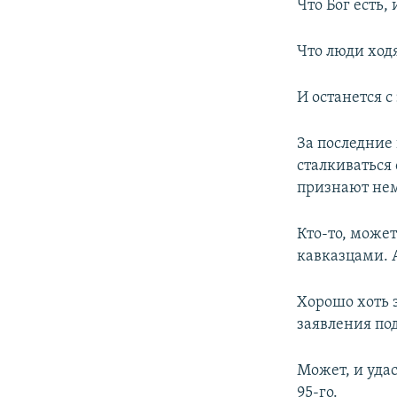
Что Бог есть, 
Что люди ходя
И останется с
За последние 
сталкиваться 
признают нем
Кто-то, может
кавказцами. 
Хорошо хоть 
заявления по
Может, и удас
95-го.