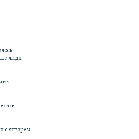
илось
 что люди
ится
метить
 и с январем