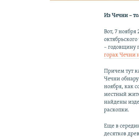
Из Чечни – т
Вот, 7 ноября
октябрьского 
– годовщину 
горах Чечни 
Причем тут ка
Чечни обнару
ноября, как 
местный жите
найдены изде
раскопки.
Еще в середи
десятков дре