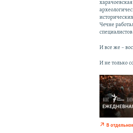
харачоевская 
археологичес
исторических
Чечне работал
специалистов
И все же – во
И не только 
В отдельно