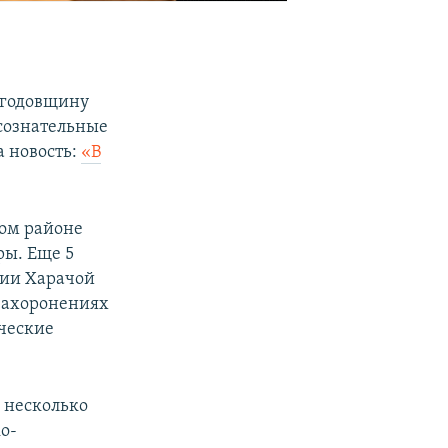
и годовщину
 сознательные
а новость:
«В
ком районе
ры. Еще 5
нии Харачой
захоронениях
ческие
и несколько
о-