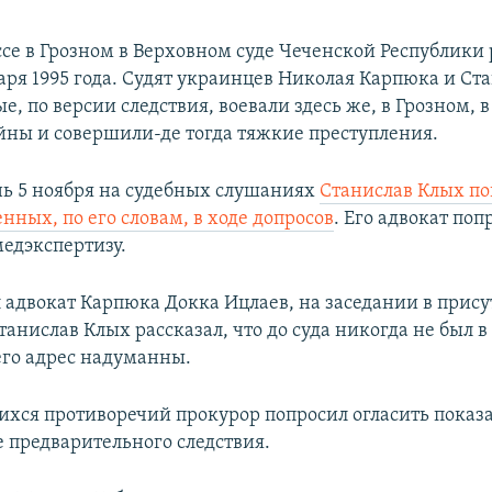
ссе в Грозном в Верховном суде Чеченской Республики 
аря 1995 года. Судят украинцев Николая Карпюка и Ст
е, по версии следствия, воевали здесь же, в Грозном, 
йны и совершили-де тогда тяжкие преступления.
ень 5 ноября на судебных слушаниях
Станислав Клых по
енных, по его словам, в ходе допросов
. Его адвокат поп
медэкспертизу.
л адвокат Карпюка Докка Ицлаев, на заседании в прис
нислав Клых рассказал, что до суда никогда не был в
его адрес надуманны.
хся противоречий прокурор попросил огласить показ
е предварительного следствия.