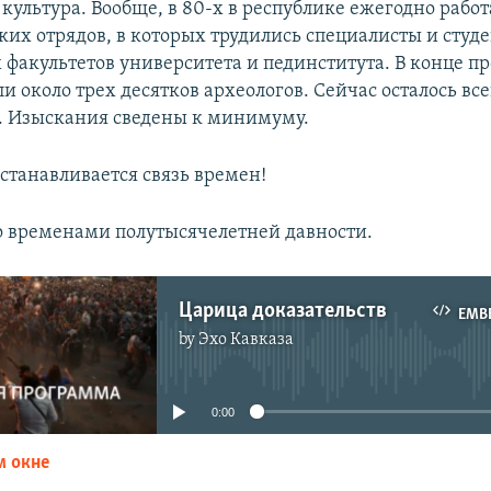
культура. Вообще, в 80-х в республике ежегодно работ
ких отрядов, в которых трудились специалисты и студ
 факультетов университета и пединститута. В конце пр
и около трех десятков археологов. Сейчас осталось вс
. Изыскания сведены к минимуму.
сстанавливается связь времен!
со временами полутысячелетней давности.
Царица доказательств
EMB
by
Эхо Кавказа
No media source currently available
0:00
м окне
EMBED