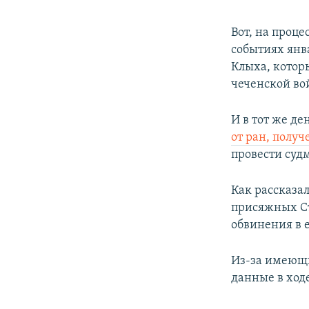
Вот, на проце
событиях янв
Клыха, которы
чеченской во
И в тот же д
от ран, получ
провести суд
Как рассказа
присяжных Ста
обвинения в 
Из-за имеющи
данные в ход