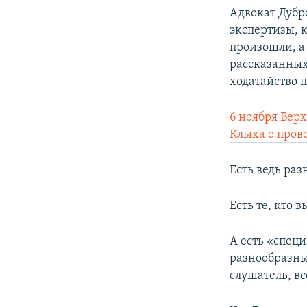
Адвокат Дубр
экспертизы, 
произошли, а 
рассказанных
ходатайство 
6 ноября Вер
Клыха о пров
Есть ведь ра
Есть те, кто 
А есть «спец
разнообразны
слушатель, вс