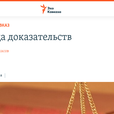
ВКАЗ
а доказательств
касов
5
ся