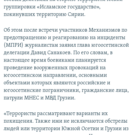
СПОРТ
БЛОГИ
АРХИВ РАДИОПРОГРАММЫ
группировки «Исламское государство»,
покинувших территорию Сирии.
МИР
ГОЛОСА
ЧИТАЕМ ПРЕССУ
Все сайты РСЕ/РС
Об этом после встречи участников Механизмов по
предотвращению и реагированию на инциденты
(МПРИ) журналистам заявил глава югоосетинской
делегации Давид Санакоев. По его словам, в
настоящее время боевиками планируется
проведение вооруженных провокаций на
югоосетинском направлении, основными
объектами которых являются российские и
югоосетинские пограничники, гражданские лица,
патрули МНЕС и МВД Грузии.
«Террористы рассматривают варианты их
похищения. Также ими не исключаются обстрелы
людей или территории Южной Осетии и Грузии из