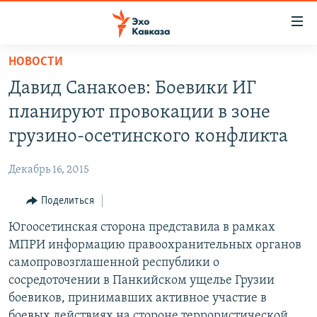
Accessibility
links
Вернуться
НОВОСТИ
к
НОВОСТИ
Давид Санакоев: Боевики ИГ
основному
ТБИЛИСИ
содержанию
планируют провокации в зоне
СУХУМИ
Вернутся
грузино-осетинского конфликта
к
ЦХИНВАЛИ
главной
Декабрь 16, 2015
ВЕСЬ КАВКАЗ
навигации
Вернутся
Поделиться
ТЕМЫ
СЕВЕРНЫЙ КАВКАЗ
к
Югоосетинская сторона представила в рамках
РУБРИКИ
АРМЕНИЯ
ПОЛИТИКА
поиску
МПРИ информацию правоохранительных органов
МУЛЬТИМЕДИА
АЗЕРБАЙДЖАН
ЭКОНОМИКА
НЕКРУГЛЫЙ СТОЛ
самопровозглашенной республики о
АУДИО
сосредоточении в Панкийском ущелье Грузии
ОБЩЕСТВО
ГОСТЬ НЕДЕЛИ
ВИДЕО
боевиков, принимавших активное участие в
КУЛЬТУРА
ПОЗИЦИЯ
ФОТО
ПОДКАСТЫ
боевых действиях на стороне террористической
ПРИСОЕДИНЯЙТЕСЬ!