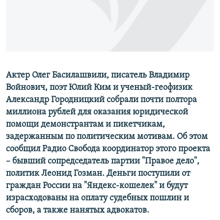
СПОРТ
БЛОГИ
АРХИВ РАДИОПРОГРАММЫ
МИР
ГОЛОСА
ЧИТАЕМ ПРЕССУ
Все сайты РСЕ/РС
Актер Олег Басилашвили, писатель Владимир
Войнович, поэт Юлий Ким и ученый-геофизик
Александр Городницкий собрали почти полтора
миллиона рублей для оказания юридической
помощи демонстрантам и пикетчикам,
задержанным по политическим мотивам. Об этом
сообщил Радио Свобода координатор этого проекта
– бывший сопредседатель партии "Правое дело",
политик Леонид Гозман. Деньги поступили от
граждан России на "Яндекс-кошелек" и будут
израсходованы на оплату судебных пошлин и
сборов, а также нанятых адвокатов.