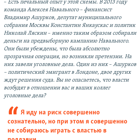
–​
Есть печальный опыт у этой схемы. В 2013 году
команда Алексея Навального
–​
финансист
Владимир Ашурков, депутат муниципального
собрания Москвы Константин Янкаускас и политик
Николай Ляскин
–​
именно таким образом собирали
деньги на предвыборную кампанию Навального.
Они были убеждены, что была абсолютно
прозрачная операция, но возникли претензии. На
них завели уголовные дела. Один из них
–​
Ашурков
– политический эмигрант в Лондоне, двое других
ждут решения суда. Вы не опасаетесь, что власти
возбудят в отношении вас и ваших коллег
уголовные дела?
Я иду на риск совершенно
сознательно, но при этом я совершенно
не собираюсь играть с властью в
поддавки