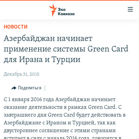
Accessibility
links
Вернуться
НОВОСТИ
к
НОВОСТИ
Азербайджан начинает
основному
ТБИЛИСИ
содержанию
применение системы Green Card
СУХУМИ
Вернутся
для Ирана и Турции
к
ЦХИНВАЛИ
главной
Декабрь 31, 2015
ВЕСЬ КАВКАЗ
навигации
Вернутся
Поделиться
ТЕМЫ
СЕВЕРНЫЙ КАВКАЗ
к
С 1 января 2016 года Азербайджан начинает
РУБРИКИ
АРМЕНИЯ
ПОЛИТИКА
поиску
оказание деятельности в рамках Green Card. С
МУЛЬТИМЕДИА
АЗЕРБАЙДЖАН
ЭКОНОМИКА
НЕКРУГЛЫЙ СТОЛ
завтрашнего дня Green Card будет действовать в
АУДИО
Азербайджане с Ираном и Турцией, так как
ОБЩЕСТВО
ГОСТЬ НЕДЕЛИ
ВИДЕО
двустороннее соглашение с этими странами
КУЛЬТУРА
ПОЗИЦИЯ
ФОТО
ПОДКАСТЫ
вступает в силу с начала 2016 года, говорится в
ПРИСОЕДИНЯЙТЕСЬ!