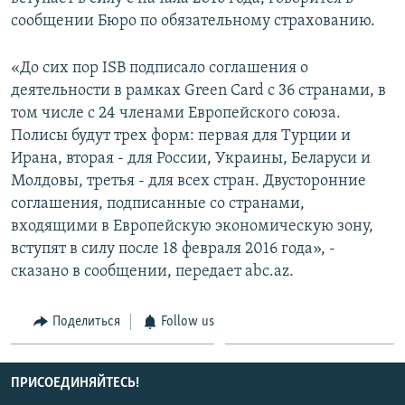
СПОРТ
БЛОГИ
АРХИВ РАДИОПРОГРАММЫ
сообщении Бюро по обязательному страхованию.
МИР
ГОЛОСА
«До сих пор ISB подписало соглашения о
ЧИТАЕМ ПРЕССУ
Все сайты РСЕ/РС
деятельности в рамках Green Card с 36 странами, в
том числе с 24 членами Европейского союза.
Полисы будут трех форм: первая для Турции и
Ирана, вторая - для России, Украины, Беларуси и
Молдовы, третья - для всех стран. Двусторонние
соглашения, подписанные со странами,
входящими в Европейскую экономическую зону,
вступят в силу после 18 февраля 2016 года», -
сказано в сообщении, передает abc.az.
Поделиться
Follow us
ПРИСОЕДИНЯЙТЕСЬ!