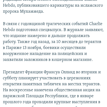
СПОРТ
БЛОГИ
АРХИВ РАДИОПРОГРАММЫ
Hebdo, публиковавшего карикатуры на исламского
пророка Мухаммеда.
МИР
ГОЛОСА
ЧИТАЕМ ПРЕССУ
Все сайты РСЕ/РС
В связи с годовщиной трагических событий Charlie
Hebdo подготовил спецвыпуск. В журнале заявляют,
что издание намерено и дальше продолжать
работу. Также год назад, за 10 месяцев до терактов
в Париже 13 ноября, боевики осуществили
вооруженное нападение на полицейских и
захватили заложников в кошерном магазине.
Президент Франции Франсуа Олланд во вторник и
субботу планирует участвовать в церемониях
открытия памятных табличек на местах терактов.
На воскресенье намечена общественная акция на
парижской Площади Республики, где в январе
прошлого года проходили крупные выступления в