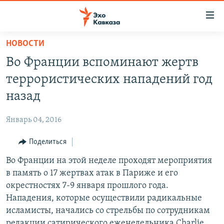
Accessibility
links
Вернуться
НОВОСТИ
к
НОВОСТИ
Во Франции вспоминают жертв
основному
ТБИЛИСИ
содержанию
террористических нападений год
СУХУМИ
Вернутся
назад
к
ЦХИНВАЛИ
главной
Январь 04, 2016
ВЕСЬ КАВКАЗ
навигации
Вернутся
Поделиться
ТЕМЫ
СЕВЕРНЫЙ КАВКАЗ
к
Во Франции на этой неделе проходят мероприятия
РУБРИКИ
АРМЕНИЯ
ПОЛИТИКА
поиску
в память о 17 жертвах атак в Париже и его
МУЛЬТИМЕДИА
АЗЕРБАЙДЖАН
ЭКОНОМИКА
НЕКРУГЛЫЙ СТОЛ
окрестностях 7-9 января прошлого года.
АУДИО
Нападения, которые осуществили радикальные
ОБЩЕСТВО
ГОСТЬ НЕДЕЛИ
ВИДЕО
исламисты, начались со стрельбы по сотрудникам
КУЛЬТУРА
ПОЗИЦИЯ
ФОТО
ПОДКАСТЫ
редакции сатирического еженедельника Charlie
ПРИСОЕДИНЯЙТЕСЬ!