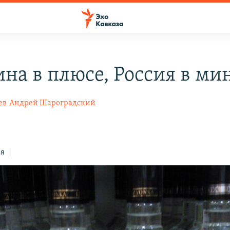
на в плюсе, Россия в ми
ев
Андрей Шароградский
ся