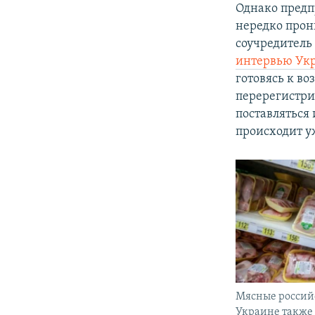
Однако предп
нередко прон
соучредитель
интервью Укр
готовясь к в
перерегистри
поставляться 
происходит у
Мясные россий
Украине также 