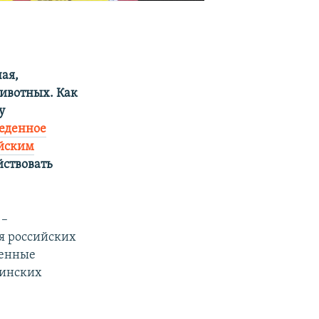
ая,
животных. Как
у
еденное
ийским
йствовать
 –
ля российских
денные
аинских