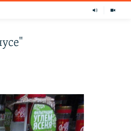
нусе"