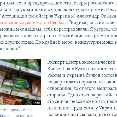
риниматели предупреждают, что товары российского 
икают на украинский рынок окольными путями. В час
 "Ассоциации ритейлеров Украины" Александр Фиалка
аинской службе Радио Свобода:
"Видимо, российские 
озможным санкциям, себя перестраховали. Я уверен, чт
ровались в других странах. Российские товары уже мо
из других стран. По крайней мере, в индустрии моды э
же давно".
Эксперт Центра экономической 
Киеве Павел Кухта полагает, что
Россия и Украина были в состоя
поддерживать нормальные эко
отношения, то от этого выиграли
стороны. Однако из-за российск
это сейчас невозможно. Но, нес
нынешние трудности, у Украин
ские продукты на
появились шансы наладить сотр
больше не купить