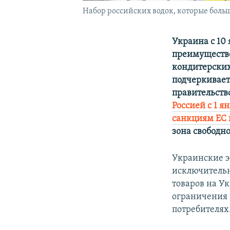
Набор российских водок, которые боль
Украина c 10
преимуществе
кондитерских
подчеркивает
правительств
Россией с 1 
санкциям ЕС
зона свободн
Украинские э
исключительн
товаров на У
ограничения 
потребителях