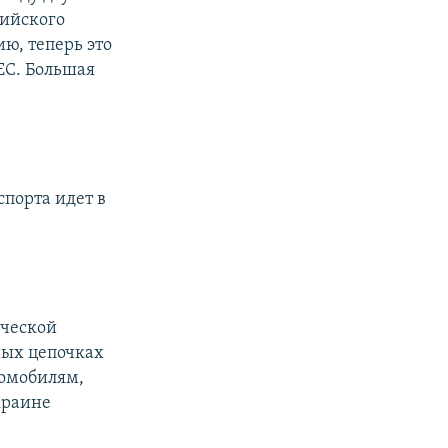
сийского
ю, теперь это
ЕС. Большая
спорта идет в
ической
ных цепочках
томобилям,
краине