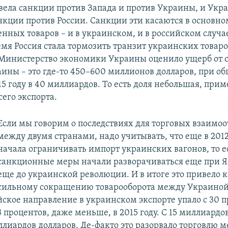
ввела санкции против Запада и против Украины, и Укра
анкции против России. Санкции эти касаются в основно
нных товаров – и в украинском, и в российском случа
емя Россия стала тормозить транзит украинских товаро
Министерство экономики Украины оценило ущерб от 
аины – это где-то 450–600 миллионов долларов, при о
15 году в 40 миллиардов. То есть доля небольшая, прим
сего экспорта.
Если мы говорим о последствиях для торговых взаим
между двумя странами, надо учитывать, что еще в 2012
начала ограничивать импорт украинских вагонов, то е
санкционные меры начали разворачиваться еще при Я
еще до украинской революции. И в итоге это привело к
сильному сокращению товарооборота между Украиной 
йское направление в украинском экспорте упало с 30 п
13 процентов, даже меньше, в 2015 году. С 15 миллиардо
ллиардов долларов. Де-факто это разорвало торговлю 