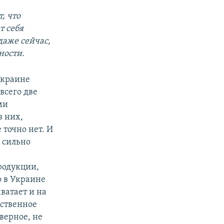
, что
т себя
аже сейчас,
ности.
 Украине
всего две
ми
з них,
 точно нет. И
– сильно
родукции,
о в Украине
ватает и на
бственное
аверное, не