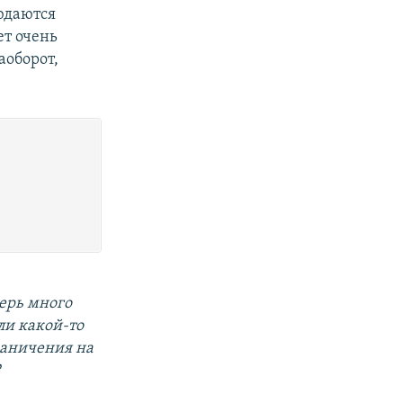
юдаются
ет очень
аоборот,
перь много
 ли какой-то
раничения на
?