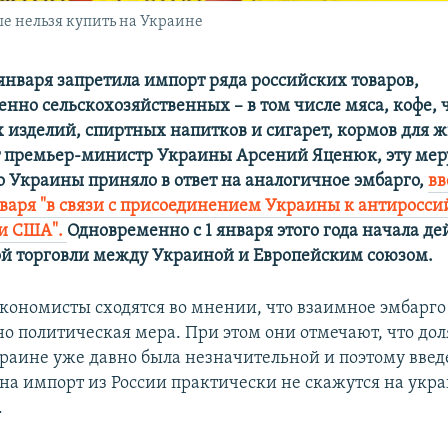
ше нельзя купить на Украине
 января запретила импорт ряда российских товаров,
нно сельскохозяйственных – в том числе мяса, кофе, ч
 изделий, спиртных напитков и сигарет, кормов для 
 премьер-министр Украины Арсений Яценюк, эту мер
о Украины приняло в ответ на аналогичное эмбарго,
вв
января "в связи с присоединением Украины к антиросс
 и США".
Одновременно с 1 января этого года начала де
ой торговли между Украиной и Европейским союзом.
кономисты сходятся во мнении, что взаимное эмбарго
о политическая мера. При этом они отмечают, что до
краине уже давно была незначительной и поэтому вве
на импорт из России практически не скажутся на укр
.