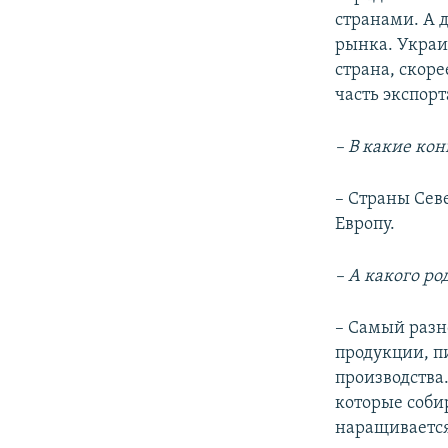
странами. А 
рынка. Украи
страна, скор
часть экспорт
– В какие ко
– Страны Севе
Европу.
– А какого ро
– Самый разн
продукции, п
производства
которые соби
наращивается