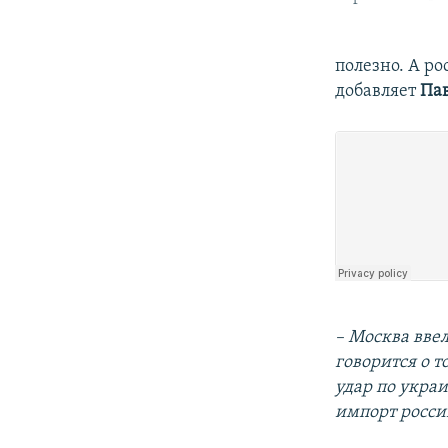
полезно. А р
добавляет
Пав
– Москва вве
говорится о т
удар по укра
импорт росси