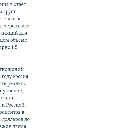
ина в ответ
м групп
е. Плюс в
в через свою
санкций для
бщем объеме
ерно 1,5
оотношений
 году Россия
сть реально
нуковиче,
 очень
и Россией.
роцентов в
в долларов до
между двумя