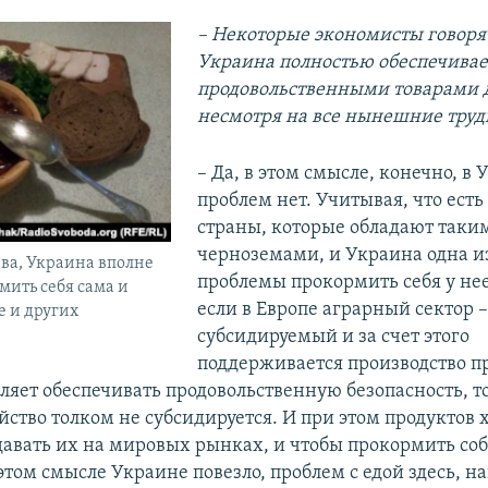
– Некоторые экономисты говорят
Украина полностью обеспечивае
продовольственными товарами д
несмотря на все нынешние труд
– Да, в этом смысле, конечно, в
проблем нет. Учитывая, что есть 
страны, которые обладают таки
черноземами, и Украина одна и
ва, Украина вполне
проблемы прокормить себя у нее
мить себя сама и
если в Европе аграрный сектор 
 и других
субсидируемый и за счет этого
поддерживается производство п
оляет обеспечивать продовольственную безопасность, т
йство толком не субсидируется. И при этом продуктов х
одавать их на мировых рынках, и чтобы прокормить со
этом смысле Украине повезло, проблем с едой здесь, н