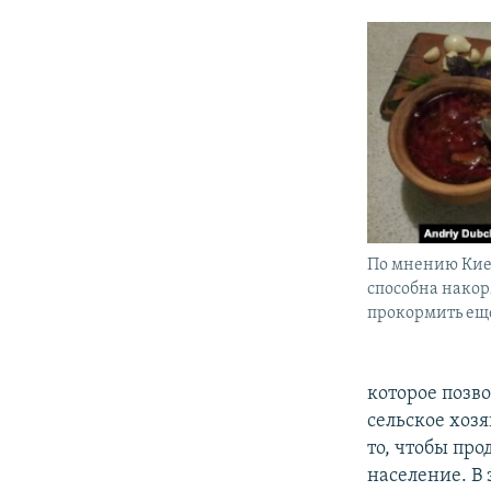
По мнению Кие
способна накор
прокормить еще
которое позв
сельское хозя
то, чтобы пр
население. В 