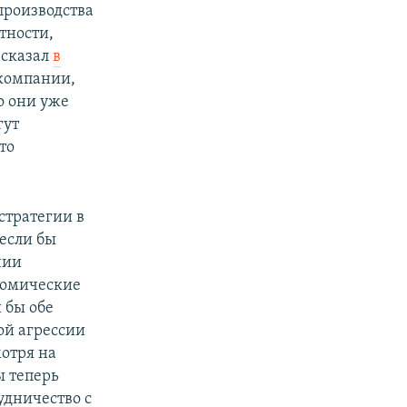
производства
тности,
 сказал
в
компании,
о они уже
гут
то
стратегии в
 если бы
нии
номические
 бы обе
ой агрессии
мотря на
ы теперь
удничество с