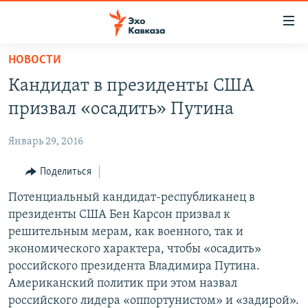
Accessibility
links
Вернуться
НОВОСТИ
к
НОВОСТИ
Кандидат в президенты США
основному
ТБИЛИСИ
содержанию
призвал «осадить» Путина
СУХУМИ
Вернутся
к
Январь 29, 2016
ЦХИНВАЛИ
главной
ВЕСЬ КАВКАЗ
Поделиться
навигации
Вернутся
ТЕМЫ
Потенциальный кандидат-республиканец в
СЕВЕРНЫЙ КАВКАЗ
к
президенты США Бен Карсон призвал к
РУБРИКИ
АРМЕНИЯ
ПОЛИТИКА
поиску
решительным мерам, как военного, так и
МУЛЬТИМЕДИА
АЗЕРБАЙДЖАН
ЭКОНОМИКА
НЕКРУГЛЫЙ СТОЛ
экономического характера, чтобы «осадить»
российского президента Владимира Путина.
АУДИО
ОБЩЕСТВО
ГОСТЬ НЕДЕЛИ
ВИДЕО
Американский политик при этом назвал
КУЛЬТУРА
ПОЗИЦИЯ
ФОТО
ПОДКАСТЫ
российского лидера «оппортунистом» и «задирой».
ПРИСОЕДИНЯЙТЕСЬ!