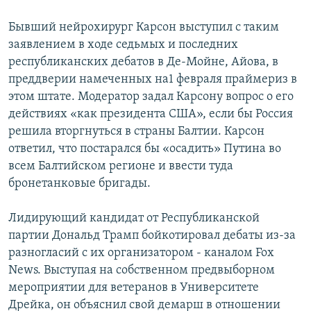
СПОРТ
БЛОГИ
АРХИВ РАДИОПРОГРАММЫ
Бывший нейрохирург Карсон выступил с таким
МИР
ГОЛОСА
заявлением в ходе седьмых и последних
республиканских дебатов в Де-Мойне, Айова, в
ЧИТАЕМ ПРЕССУ
Все сайты РСЕ/РС
преддверии намеченных на1 февраля праймериз в
этом штате. Модератор задал Карсону вопрос о его
действиях «как президента США», если бы Россия
решила вторгнуться в страны Балтии. Карсон
ответил, что постарался бы «осадить» Путина во
всем Балтийском регионе и ввести туда
бронетанковые бригады.
Лидирующий кандидат от Республиканской
партии Дональд Трамп бойкотировал дебаты из-за
разногласий с их организатором - каналом Fox
News. Выступая на собственном предвыборном
мероприятии для ветеранов в Университете
Дрейка, он объяснил свой демарш в отношении