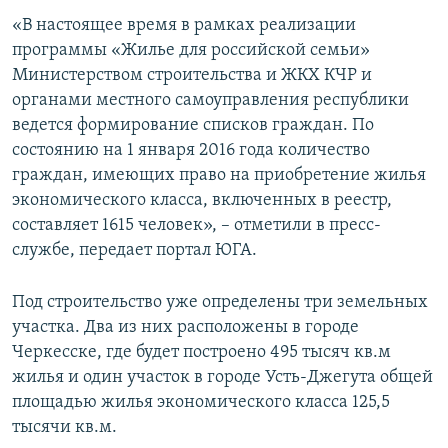
СПОРТ
БЛОГИ
АРХИВ РАДИОПРОГРАММЫ
«В настоящее время в рамках реализации
программы «Жилье для российской семьи»
МИР
ГОЛОСА
Министерством строительства и ЖКХ КЧР и
ЧИТАЕМ ПРЕССУ
Все сайты РСЕ/РС
органами местного самоуправления республики
ведется формирование списков граждан. По
состоянию на 1 января 2016 года количество
граждан, имеющих право на приобретение жилья
экономического класса, включенных в реестр,
составляет 1615 человек», – отметили в пресс-
службе, передает портал ЮГА.
Под строительство уже определены три земельных
участка. Два из них расположены в городе
Черкесске, где будет построено 495 тысяч кв.м
жилья и один участок в городе Усть-Джегута общей
площадью жилья экономического класса 125,5
тысячи кв.м.