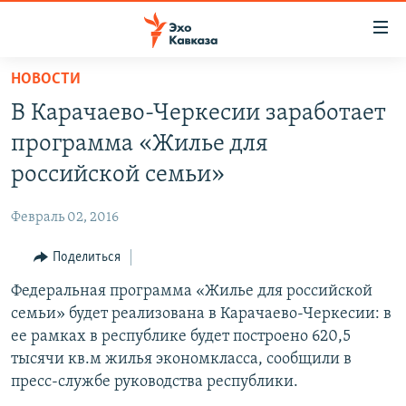
Accessibility
links
Вернуться
НОВОСТИ
к
НОВОСТИ
В Карачаево-Черкесии заработает
основному
ТБИЛИСИ
содержанию
программа «Жилье для
СУХУМИ
Вернутся
российской семьи»
к
ЦХИНВАЛИ
главной
Февраль 02, 2016
ВЕСЬ КАВКАЗ
навигации
Вернутся
Поделиться
ТЕМЫ
СЕВЕРНЫЙ КАВКАЗ
к
Федеральная программа «Жилье для российской
РУБРИКИ
АРМЕНИЯ
ПОЛИТИКА
поиску
семьи» будет реализована в Карачаево-Черкесии: в
МУЛЬТИМЕДИА
АЗЕРБАЙДЖАН
ЭКОНОМИКА
НЕКРУГЛЫЙ СТОЛ
ее рамках в республике будет построено 620,5
АУДИО
тысячи кв.м жилья экономкласса, сообщили в
ОБЩЕСТВО
ГОСТЬ НЕДЕЛИ
ВИДЕО
пресс-службе руководства республики.
КУЛЬТУРА
ПОЗИЦИЯ
ФОТО
ПОДКАСТЫ
ПРИСОЕДИНЯЙТЕСЬ!