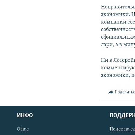
СПОРТ
БЛОГИ
АРХИВ РАДИОПРОГРАММЫ
Неправительс
МИР
ГОЛОСА
экономики. Н
компании сос
ЧИТАЕМ ПРЕССУ
собственность
официальным 
лари, а в мин
Ни в Лотерей
комментируют
экономики, п
Поделить
ИНФО
ПОДДЕР
О нас
Поиск на с
ПРИСОЕДИНЯЙТЕСЬ!