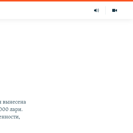
н вынесена
000 лари.
енности,