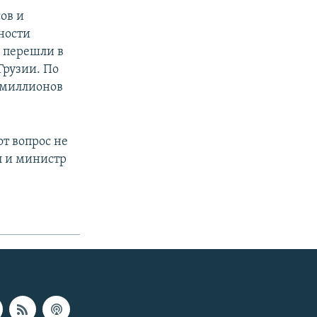
ов и
ности
 перешли в
 Грузии. По
 миллионов
т вопрос не
л и министр