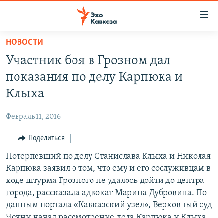
Accessibility
links
Вернуться
НОВОСТИ
к
НОВОСТИ
Участник боя в Грозном дал
основному
ТБИЛИСИ
содержанию
показания по делу Карпюка и
СУХУМИ
Вернутся
Клыха
к
ЦХИНВАЛИ
главной
Февраль 11, 2016
ВЕСЬ КАВКАЗ
навигации
Вернутся
Поделиться
ТЕМЫ
СЕВЕРНЫЙ КАВКАЗ
к
Потерпевший по делу Станислава Клыха и Николая
РУБРИКИ
АРМЕНИЯ
ПОЛИТИКА
поиску
Карпюка заявил о том, что ему и его сослуживцам в
МУЛЬТИМЕДИА
АЗЕРБАЙДЖАН
ЭКОНОМИКА
НЕКРУГЛЫЙ СТОЛ
ходе штурма Грозного не удалось дойти до центра
АУДИО
города, рассказала адвокат Марина Дубровина. По
ОБЩЕСТВО
ГОСТЬ НЕДЕЛИ
ВИДЕО
данным портала «Кавказский узел», Верховный суд
КУЛЬТУРА
ПОЗИЦИЯ
ФОТО
ПОДКАСТЫ
Чечни начал рассмотрение дела Карпюка и Клыха
ПРИСОЕДИНЯЙТЕСЬ!