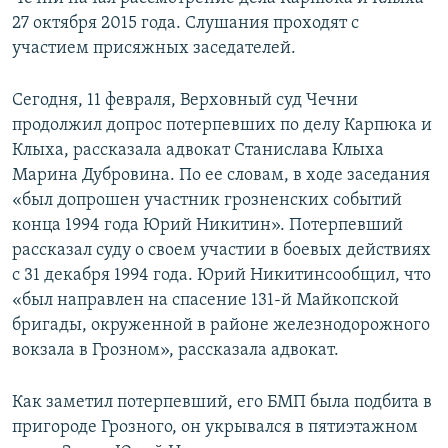
СПОРТ
БЛОГИ
АРХИВ РАДИОПРОГРАММЫ
27 октября 2015 года. Слушания проходят с
участием присяжных заседателей.
МИР
ГОЛОСА
ЧИТАЕМ ПРЕССУ
Все сайты РСЕ/РС
Сегодня, 11 февраля, Верховный суд Чечни
продолжил допрос потерпевших по делу Карпюка и
Клыха, рассказала адвокат Станислава Клыха
Марина Дубровина. По ее словам, в ходе заседания
«был допрошен участник грозненских событий
конца 1994 года Юрий Никитин». Потерпевший
рассказал суду о своем участии в боевых действиях
с 31 декабря 1994 года. Юрий Никитинсообщил, что
«был направлен на спасение 131-й Майкопской
бригады, окруженной в районе железнодорожного
вокзала в Грозном», рассказала адвокат.
Как заметил потерпевший, его БМП была подбита в
пригороде Грозного, он укрывался в пятиэтажном