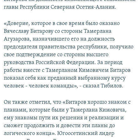
СПОРТ
БЛОГИ
АРХИВ РАДИОПРОГРАММЫ
главы Республики Северная Осетия-Алания.
МИР
ГОЛОСА
«Доверие, которое в свое время было оказано
ЧИТАЕМ ПРЕССУ
Все сайты РСЕ/РС
Вячеславу Битарову со стороны Тамерлана
Агузарова, назначившего его на должность
председателя правительства республики, получило
свое подтверждение со стороны высшего
руководства Российской Федерации. За период
работы вместе с Тамерланом Кимовичем Битаров
показал себя как преданный выбранному курсу
человек - человек команды», - сказал Тибилов.
Он также отметил, что «Битаров хорошо знаком с
планами, которые были у Тамерлана Кимовича,
ему знакомы пути их решения и реализации и
сможет продолжить и довести эти планы до
логического конца». Югоосетинский лидер