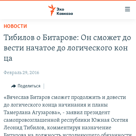
Accessibility
links
Вернуться
НОВОСТИ
к
НОВОСТИ
Тибилов о Битарове: Он сможет до
основному
ТБИЛИСИ
содержанию
вести начатое до логического кон
СУХУМИ
Вернутся
ца
к
ЦХИНВАЛИ
главной
Февраль 29, 2016
ВЕСЬ КАВКАЗ
навигации
Вернутся
Поделиться
ТЕМЫ
СЕВЕРНЫЙ КАВКАЗ
к
«Вячеслав Битаров сможет продолжить и довести
РУБРИКИ
АРМЕНИЯ
ПОЛИТИКА
поиску
до логического конца начинания и планы
МУЛЬТИМЕДИА
АЗЕРБАЙДЖАН
ЭКОНОМИКА
НЕКРУГЛЫЙ СТОЛ
Тамерлана Агузарова», - заявил президент
АУДИО
самопровозглашенной республики Южная Осетия
ОБЩЕСТВО
ГОСТЬ НЕДЕЛИ
ВИДЕО
Леонид Тибилов, комментируя назначение
КУЛЬТУРА
ПОЗИЦИЯ
ФОТО
ПОДКАСТЫ
Битарова на должность исполняющего обязанности
ПРИСОЕДИНЯЙТЕСЬ!