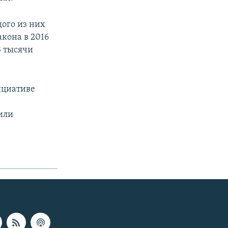
дого из них
акона в 2016
3 тысячи
ициативе
или