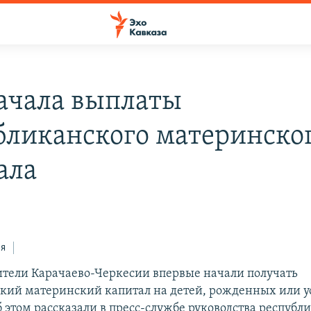
ачала выплаты
бликанского материнско
ала
ся
тели Карачаево-Черкесии впервые начали получать
кий материнский капитал на детей, рожденных или 
Об этом рассказали в пресс-службе руководства республ