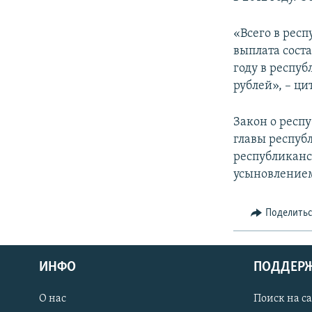
СПОРТ
БЛОГИ
АРХИВ РАДИОПРОГРАММЫ
МИР
ГОЛОСА
«Всего в респ
выплата соста
ЧИТАЕМ ПРЕССУ
году в респу
рублей», – ци
Закон о респ
главы респуб
республиканс
усыновлением
Поделить
ИНФО
ПОДДЕР
О нас
Поиск на с
ПРИСОЕДИНЯЙТЕСЬ!