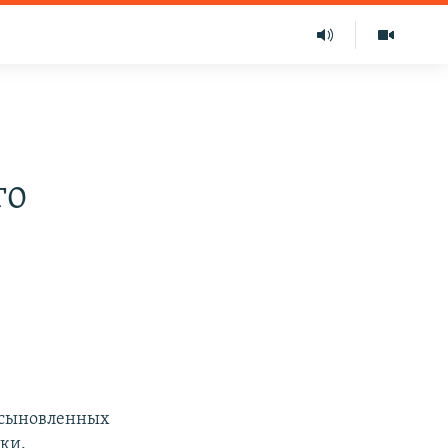
го
усыновленных
ики.