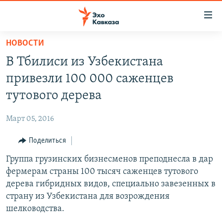
Accessibility
links
Вернуться
НОВОСТИ
к
НОВОСТИ
В Тбилиси из Узбекистана
основному
ТБИЛИСИ
содержанию
привезли 100 000 саженцев
СУХУМИ
Вернутся
тутового дерева
к
ЦХИНВАЛИ
главной
Март 05, 2016
ВЕСЬ КАВКАЗ
навигации
Вернутся
Поделиться
ТЕМЫ
СЕВЕРНЫЙ КАВКАЗ
к
Группа грузинских бизнесменов преподнесла в дар
РУБРИКИ
АРМЕНИЯ
ПОЛИТИКА
поиску
фермерам страны 100 тысяч саженцев тутового
МУЛЬТИМЕДИА
АЗЕРБАЙДЖАН
ЭКОНОМИКА
НЕКРУГЛЫЙ СТОЛ
дерева гибридных видов, специально завезенных в
АУДИО
страну из Узбекистана для возрождения
ОБЩЕСТВО
ГОСТЬ НЕДЕЛИ
ВИДЕО
шелководства.
КУЛЬТУРА
ПОЗИЦИЯ
ФОТО
ПОДКАСТЫ
ПРИСОЕДИНЯЙТЕСЬ!