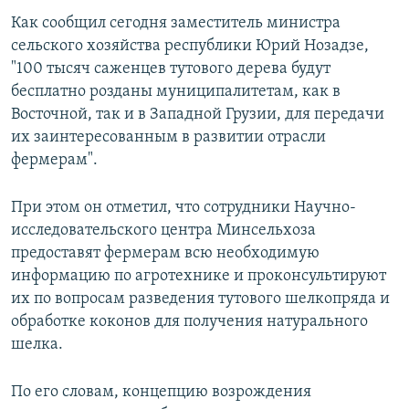
СПОРТ
БЛОГИ
АРХИВ РАДИОПРОГРАММЫ
Как сообщил сегодня заместитель министра
сельского хозяйства республики Юрий Нозадзе,
МИР
ГОЛОСА
"100 тысяч саженцев тутового дерева будут
ЧИТАЕМ ПРЕССУ
Все сайты РСЕ/РС
бесплатно розданы муниципалитетам, как в
Восточной, так и в Западной Грузии, для передачи
их заинтересованным в развитии отрасли
фермерам".
При этом он отметил, что сотрудники Научно-
исследовательского центра Минсельхоза
предоставят фермерам всю необходимую
информацию по агротехнике и проконсультируют
их по вопросам разведения тутового шелкопряда и
обработке коконов для получения натурального
шелка.
По его словам, концепцию возрождения