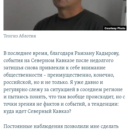
СПОРТ
БЛОГИ
АРХИВ РАДИОПРОГРАММЫ
МИР
ГОЛОСА
ЧИТАЕМ ПРЕССУ
Все сайты РСЕ/РС
Тенгиз Аблотия
В последнее время, благодаря Рамзану Кадырову,
события на Северном Кавказе после недолгого
затишья снова привлекли к себе внимание
общественности – преимущественно, конечно,
российской, но и не только. Я уже давно и
регулярно слежу за ситуацией в соседнем регионе
и пытаюсь понять, что там вообще происходит, но с
точки зрения не фактов и событий, а тенденции:
куда идет Северный Кавказ?
Постоянные наблюдения позволили мне сделать