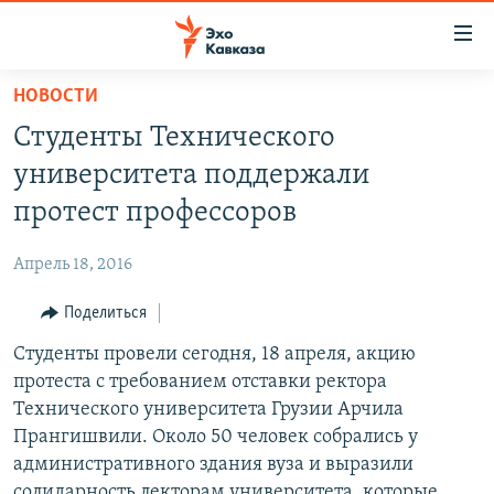
Accessibility
links
Вернуться
НОВОСТИ
к
НОВОСТИ
Студенты Технического
основному
ТБИЛИСИ
содержанию
университета поддержали
СУХУМИ
Вернутся
протест профессоров
к
ЦХИНВАЛИ
главной
Апрель 18, 2016
ВЕСЬ КАВКАЗ
навигации
Вернутся
Поделиться
ТЕМЫ
СЕВЕРНЫЙ КАВКАЗ
к
Студенты провели сегодня, 18 апреля, акцию
РУБРИКИ
АРМЕНИЯ
ПОЛИТИКА
поиску
протеста с требованием отставки ректора
МУЛЬТИМЕДИА
АЗЕРБАЙДЖАН
ЭКОНОМИКА
НЕКРУГЛЫЙ СТОЛ
Технического университета Грузии Арчила
АУДИО
Прангишвили. Около 50 человек собрались у
ОБЩЕСТВО
ГОСТЬ НЕДЕЛИ
ВИДЕО
административного здания вуза и выразили
КУЛЬТУРА
ПОЗИЦИЯ
ФОТО
ПОДКАСТЫ
солидарность лекторам университета, которые
ПРИСОЕДИНЯЙТЕСЬ!