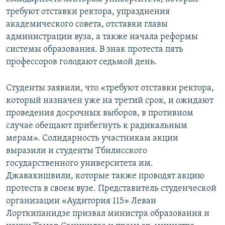
СПОРТ
БЛОГИ
АРХИВ РАДИОПРОГРАММЫ
требуют отставки ректора, упразднения
академического совета, отставки главы
МИР
ГОЛОСА
администрации вуза, а также начала реформы
ЧИТАЕМ ПРЕССУ
Все сайты РСЕ/РС
системы образования. В знак протеста пять
профессоров голодают седьмой день.
Студенты заявили, что «требуют отставки ректора,
который назначен уже на третий срок, и ожидают
проведения досрочных выборов, в противном
случае обещают прибегнуть к радикальным
мерам». Солидарность участникам акции
выразили и студенты Тбилисского
государственного университета им.
Джавахишвили, которые также проводят акцию
протеста в своем вузе. Представитель студенческой
организации «Аудитория 115» Леван
Лорткипанидзе призвал министра образования и