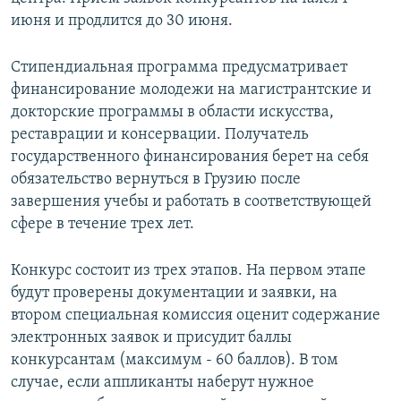
СПОРТ
БЛОГИ
АРХИВ РАДИОПРОГРАММЫ
июня и продлится до 30 июня.
МИР
ГОЛОСА
Стипендиальная программа предусматривает
ЧИТАЕМ ПРЕССУ
Все сайты РСЕ/РС
финансирование молодежи на магистрантские и
докторские программы в области искусства,
реставрации и консервации. Получатель
государственного финансирования берет на себя
обязательство вернуться в Грузию после
завершения учебы и работать в соответствующей
сфере в течение трех лет.
Конкурс состоит из трех этапов. На первом этапе
будут проверены документации и заявки, на
втором специальная комиссия оценит содержание
электронных заявок и присудит баллы
конкурсантам (максимум - 60 баллов). В том
случае, если аппликанты наберут нужное