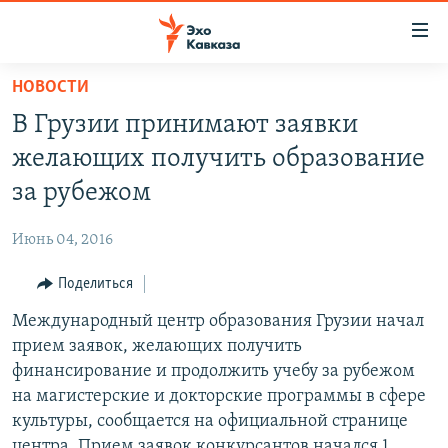
Accessibility
links
Вернуться
НОВОСТИ
к
НОВОСТИ
В Грузии принимают заявки
основному
ТБИЛИСИ
содержанию
желающих получить образование
СУХУМИ
Вернутся
за рубежом
к
ЦХИНВАЛИ
главной
Июнь 04, 2016
ВЕСЬ КАВКАЗ
навигации
Вернутся
Поделиться
ТЕМЫ
СЕВЕРНЫЙ КАВКАЗ
к
Международный центр образования Грузии начал
РУБРИКИ
АРМЕНИЯ
ПОЛИТИКА
поиску
прием заявок, желающих получить
МУЛЬТИМЕДИА
АЗЕРБАЙДЖАН
ЭКОНОМИКА
НЕКРУГЛЫЙ СТОЛ
финансирование и продолжить учебу за рубежом
АУДИО
на магистерские и докторские программы в сфере
ОБЩЕСТВО
ГОСТЬ НЕДЕЛИ
ВИДЕО
культуры, сообщается на официальной странице
КУЛЬТУРА
ПОЗИЦИЯ
ФОТО
ПОДКАСТЫ
центра. Прием заявок конкурсантов начался 1
ПРИСОЕДИНЯЙТЕСЬ!