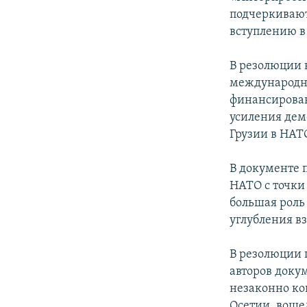
СПОРТ
БЛОГИ
АРХИВ РАДИОПРОГРАММЫ
подчеркивают
МИР
ГОЛОСА
вступлению в
ЧИТАЕМ ПРЕССУ
В резолюции 
международны
финансирован
усиления дем
Грузии в НАТ
В документе 
НАТО с точки
большая роль
углубления в
В резолюции 
авторов докум
незаконно ко
Осетии, воше