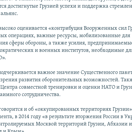
ся достигнутые Грузией успехи и поддержка стремлен
 альянс.
высоко оценивается «контрибуция Вооруженных сил Г
х операциях, важные ресурсы, мобилизованные для
ия сферы обороны, а также усилия, предпринимаемые
ократических и военных институтов, необходимые дл
О».
подчеркивается важное значение Существенного пакет
 зрения развития оборонительных возможностей. Так
 Центра совместной тренировки и оценки НАТО и Грузи
заимного сотрудничества.
говорится и об «оккупированных территориях Грузии»
ента, в 2014 году «в результате вторжения России в Ук
нтролируемых Москвой территорий Грузии, Абхазии и
л и Крым».