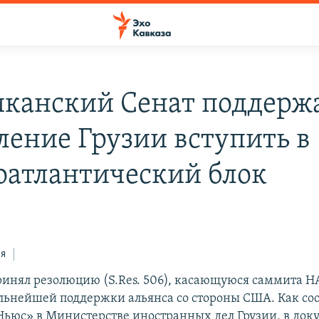
канский Сенат поддерж
ление Грузии вступить в
оатлантический блок
ся
инял резолюцию (S.Res. 506), касающуюся саммита Н
льнейшей поддержки альянса со стороны США. Как с
ьюс» в Министерстве иностранных дел Грузии, в док