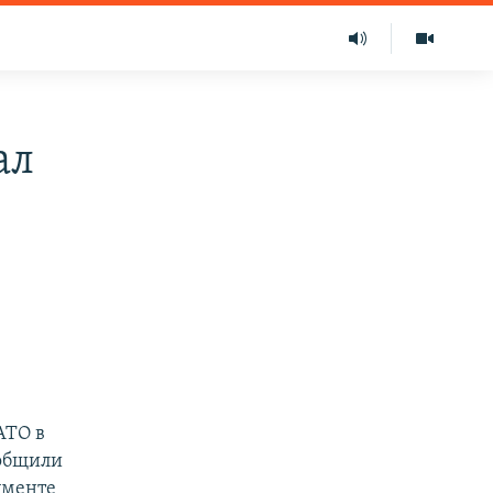
ал
АТО в
ообщили
ументе