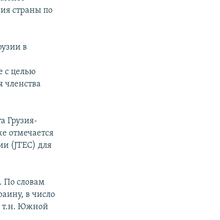
ия страны по
рузии в
 с целью
я членства
а Грузия-
же отмечается
и (JTEC) для
. По словам
раину, в число
 т.н. Южной