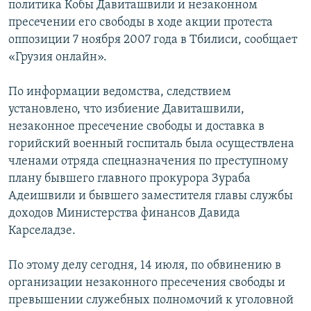
политика Кобы Давиташвили и незаконном
СПОРТ
БЛОГИ
АРХИВ РАДИОПРОГРАММЫ
пресечении его свободы в ходе акции протеста
МИР
ГОЛОСА
оппозиции 7 ноября 2007 года в Тбилиси, сообщает
«Грузия онлайн».
ЧИТАЕМ ПРЕССУ
Все сайты РСЕ/РС
По информации ведомства, следствием
установлено, что избиение Давиташвили,
незаконное пресечение свободы и доставка в
горийский военный госпиталь была осуществлена
членами отряда спецназначения по преступному
плану бывшего главного прокурора Зураба
Адеишвили и бывшего заместителя главы службы
доходов Министерства финансов Давида
Карселадзе.
По этому делу сегодня, 14 июля, по обвинению в
организации незаконного пресечения свободы и
превышении служебных полномочий к уголовной