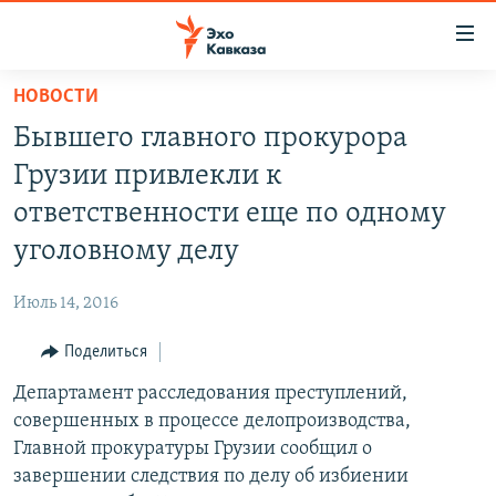
Accessibility
links
Вернуться
НОВОСТИ
к
НОВОСТИ
Бывшего главного прокурора
основному
ТБИЛИСИ
содержанию
Грузии привлекли к
СУХУМИ
Вернутся
ответственности еще по одному
к
ЦХИНВАЛИ
уголовному делу
главной
ВЕСЬ КАВКАЗ
навигации
Июль 14, 2016
Вернутся
ТЕМЫ
СЕВЕРНЫЙ КАВКАЗ
к
Поделиться
РУБРИКИ
АРМЕНИЯ
ПОЛИТИКА
поиску
Департамент расследования преступлений,
МУЛЬТИМЕДИА
АЗЕРБАЙДЖАН
ЭКОНОМИКА
НЕКРУГЛЫЙ СТОЛ
совершенных в процессе делопроизводства,
АУДИО
ОБЩЕСТВО
ГОСТЬ НЕДЕЛИ
ВИДЕО
Главной прокуратуры Грузии сообщил о
завершении следствия по делу об избиении
КУЛЬТУРА
ПОЗИЦИЯ
ФОТО
ПОДКАСТЫ
ПРИСОЕДИНЯЙТЕСЬ!