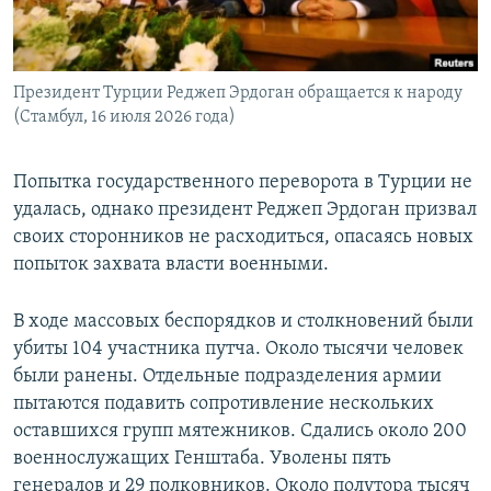
СПОРТ
БЛОГИ
АРХИВ РАДИОПРОГРАММЫ
МИР
ГОЛОСА
Президент Турции Реджеп Эрдоган обращается к народу
ЧИТАЕМ ПРЕССУ
Все сайты РСЕ/РС
(Стамбул, 16 июля 2026 года)
Попытка государственного переворота в Турции не
удалась, однако президент Реджеп Эрдоган призвал
своих сторонников не расходиться, опасаясь новых
попыток захвата власти военными.
В ходе массовых беспорядков и столкновений были
убиты 104 участника путча. Около тысячи человек
были ранены. Отдельные подразделения армии
пытаются подавить сопротивление нескольких
оставшихся групп мятежников. Сдались около 200
военнослужащих Генштаба. Уволены пять
генералов и 29 полковников. Около полутора тысяч