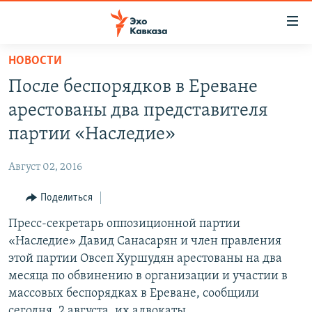
Accessibility
links
Вернуться
НОВОСТИ
к
НОВОСТИ
После беспорядков в Ереване
основному
ТБИЛИСИ
содержанию
арестованы два представителя
СУХУМИ
Вернутся
партии «Наследие»
к
ЦХИНВАЛИ
главной
Август 02, 2016
ВЕСЬ КАВКАЗ
навигации
Вернутся
Поделиться
ТЕМЫ
СЕВЕРНЫЙ КАВКАЗ
к
Пресс-секретарь оппозиционной партии
РУБРИКИ
АРМЕНИЯ
ПОЛИТИКА
поиску
«Наследие» Давид Санасарян и член правления
МУЛЬТИМЕДИА
АЗЕРБАЙДЖАН
ЭКОНОМИКА
НЕКРУГЛЫЙ СТОЛ
этой партии Овсеп Хуршудян арестованы на два
АУДИО
месяца по обвинению в организации и участии в
ОБЩЕСТВО
ГОСТЬ НЕДЕЛИ
ВИДЕО
массовых беспорядках в Ереване, сообщили
КУЛЬТУРА
ПОЗИЦИЯ
ФОТО
ПОДКАСТЫ
сегодня, 2 августа, их адвокаты.
ПРИСОЕДИНЯЙТЕСЬ!