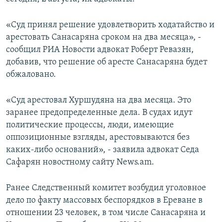
СПОРТ
БЛОГИ
АРХИВ РАДИОПРОГРАММЫ
«Суд принял решение удовлетворить ходатайство и
МИР
ГОЛОСА
арестовать Санасаряна сроком на два месяца», -
ЧИТАЕМ ПРЕССУ
Все сайты РСЕ/РС
сообщил РИА Новости адвокат Роберт Ревазян,
добавив, что решение об аресте Санасаряна будет
обжаловано.
«Суд арестовал Хуршудяна на два месяца. Это
заранее предопределенные дела. В судах идут
политические процессы, люди, имеющие
оппозиционные взгляды, арестовываются без
каких-либо оснований», - заявила адвокат Седа
Сафарян новостному сайту News.am.
Ранее Следственный комитет возбудил уголовное
дело по факту массовых беспорядков в Ереване в
отношении 23 человек, в том числе Санасаряна и