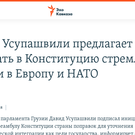
 Усупашвили предлагает
ать в Конституцию стре
и в Европу и НАТО
ся
 парламента Грузии Давид Усупашвили подписал иниц
реамбулу Конституции страны поправок для уточнения
еской интеграции как цели государства, информирует