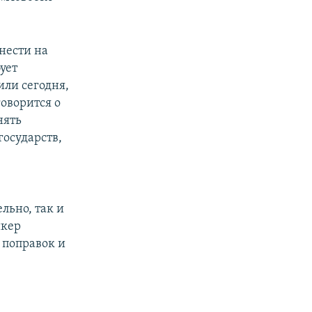
нести на
ует
или сегодня,
говорится о
нять
государств,
ельно, так и
икер
 поправок и