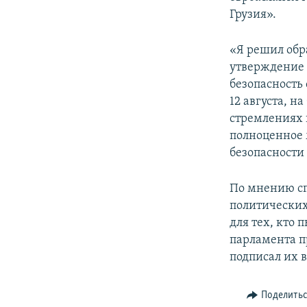
СПОРТ
БЛОГИ
АРХИВ РАДИОПРОГРАММЫ
Грузия».
МИР
ГОЛОСА
«Я решил обр
ЧИТАЕМ ПРЕССУ
утверждение 
безопасность 
12 августа, н
стремлениях 
полноценное 
безопасности 
По мнению сп
политических 
для тех, кто
парламента п
подписал их 
Поделить