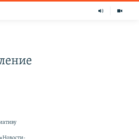
мление
иативу
 «Новости-