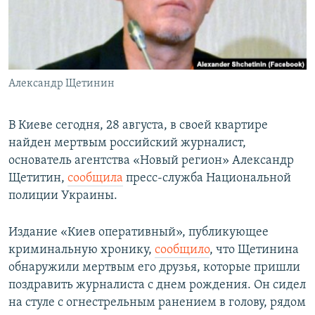
СПОРТ
БЛОГИ
АРХИВ РАДИОПРОГРАММЫ
МИР
ГОЛОСА
ЧИТАЕМ ПРЕССУ
Все сайты РСЕ/РС
Александр Щетинин
В Киеве сегодня, 28 августа, в своей квартире
найден мертвым российский журналист,
основатель агентства «Новый регион» Александр
Щетитин,
сообщила
пресс-служба Национальной
полиции Украины.
Издание «Киев оперативный», публикующее
криминальную хронику,
сообщило
, что Щетинина
обнаружили мертвым его друзья, которые пришли
поздравить журналиста с днем рождения. Он сидел
на стуле с огнестрельным ранением в голову, рядом