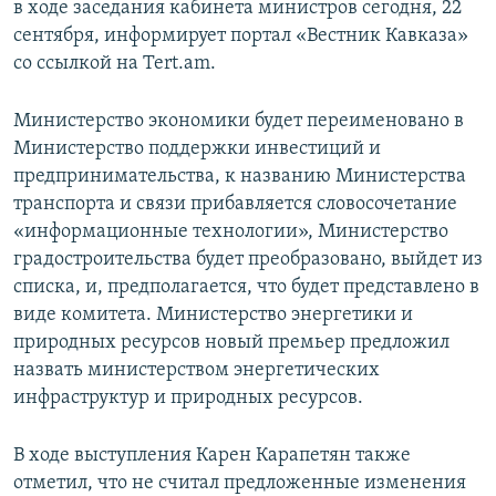
в ходе заседания кабинета министров сегодня, 22
СПОРТ
БЛОГИ
АРХИВ РАДИОПРОГРАММЫ
сентября, информирует портал «Вестник Кавказа»
МИР
ГОЛОСА
со ссылкой на Tert.am.
ЧИТАЕМ ПРЕССУ
Все сайты РСЕ/РС
Министерство экономики будет переименовано в
Министерство поддержки инвестиций и
предпринимательства, к названию Министерства
транспорта и связи прибавляется словосочетание
«информационные технологии», Министерство
градостроительства будет преобразовано, выйдет из
списка, и, предполагается, что будет представлено в
виде комитета. Министерство энергетики и
природных ресурсов новый премьер предложил
назвать министерством энергетических
инфраструктур и природных ресурсов.
В ходе выступления Карен Карапетян также
отметил, что не считал предложенные изменения