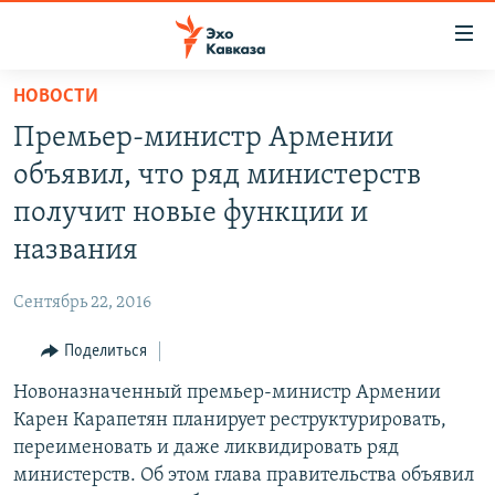
Accessibility
links
Вернуться
НОВОСТИ
к
НОВОСТИ
Премьер-министр Армении
основному
ТБИЛИСИ
содержанию
объявил, что ряд министерств
СУХУМИ
Вернутся
получит новые функции и
к
ЦХИНВАЛИ
названия
главной
ВЕСЬ КАВКАЗ
навигации
Сентябрь 22, 2016
Вернутся
ТЕМЫ
СЕВЕРНЫЙ КАВКАЗ
к
Поделиться
РУБРИКИ
АРМЕНИЯ
ПОЛИТИКА
поиску
Новоназначенный премьер-министр Армении
МУЛЬТИМЕДИА
АЗЕРБАЙДЖАН
ЭКОНОМИКА
НЕКРУГЛЫЙ СТОЛ
Карен Карапетян планирует реструктурировать,
АУДИО
ОБЩЕСТВО
ГОСТЬ НЕДЕЛИ
ВИДЕО
переименовать и даже ликвидировать ряд
министерств. Об этом глава правительства объявил
КУЛЬТУРА
ПОЗИЦИЯ
ФОТО
ПОДКАСТЫ
ПРИСОЕДИНЯЙТЕСЬ!