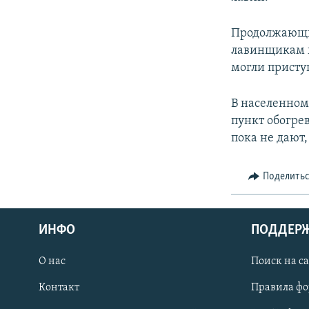
СПОРТ
БЛОГИ
АРХИВ РАДИОПРОГРАММЫ
МИР
ГОЛОСА
Продолжающие
лавинщикам п
ЧИТАЕМ ПРЕССУ
могли присту
В населенном
пункт обогре
пока не дают
Поделить
ИНФО
ПОДДЕР
О нас
Поиск на с
ПРИСОЕДИНЯЙТЕСЬ!
Контакт
Правила ф