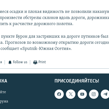
ся осадки и плохая видимость не позволили накануне
роизвести обстрелы склонов вдоль дороги, дорожник
пить к расчистке дорожного полотна.
 пункте Бурон для застрявших на дороге путников был
ва. Прогнозов по возможному открытию дороги сегодн
, сообщает «Sputnik-Южная Осетия».
ся
Follow us
Print
ЖКА
ПРИСОЕДИНЯЙТЕСЬ!
айте
орума