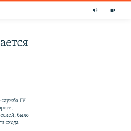
ается
с-служба ГУ
роге,
ссией, было
ти схода