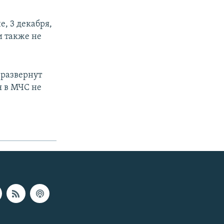
, 3 декабря,
и также не
 развернут
я в МЧС не