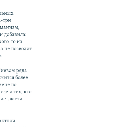
ольных
а-три
уманизм,
и добавила:
ого-то из
а не позволит
».
Киевом ряда
ржится более
мене по
сле и тех, кто
ие власти
актной