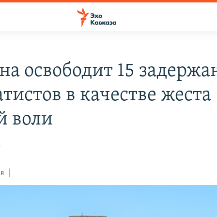
на освободит 15 задерж
атистов в качестве жеста
й воли
6
ся