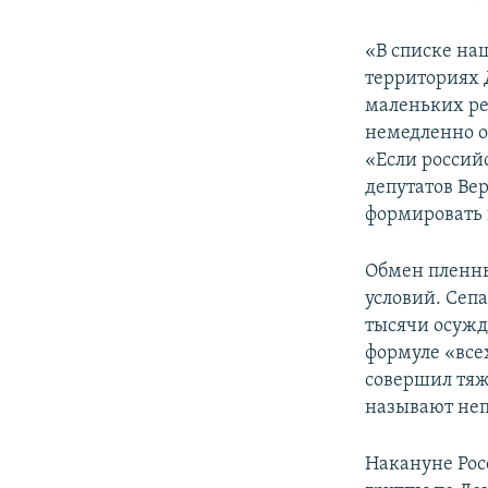
«В списке на
территориях Д
маленьких ре
немедленно о
«Если россий
депутатов Вер
формировать 
Обмен пленны
условий. Сеп
тысячи осужд
формуле «всех
совершил тяж
называют не
Накануне Рос