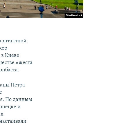
контактной
кер
 в Киеве
честве «жеста
онбасса.
раны Петра
е
ря. По данным
онецке и
ах
 настаивали