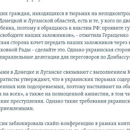
ших граждан, находящихся в тюрьмах на неподконтр
онецкой и Луганской областей, есть и те, у кого по дв
бенка, поэтому я обращаюсь к властям РФ: проявите г
свободите наших заложников», - отметила Геращенко 
ская сторона хочет передать наших заложников через к
ховной Рады - сделайте это. Однако украинская сторон
параллельные делегации для переговоров по Донбассу
ми в Донецке и Луганске связывают с выполнением 
аратисты утверждают, что в украинских тюрьмах соде
енных или подозреваемых, поэтому настаивают на об
 на всех», а также на полноценной амнистии, в том чи
кие преступления. Однако такие требования украинск
приемлемыми.
сия заблокировала скайп-конференцию в рамках конт