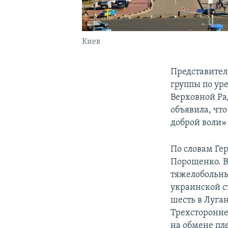
Киев
Представител
группы по ур
Верховной Ра
объявила, чт
доброй воли» 
По словам Ге
Порошенко. В 
тяжелобольны
украинской с
шесть в Луга
Трехсторонне
на обмене пл