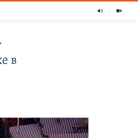
т
е в