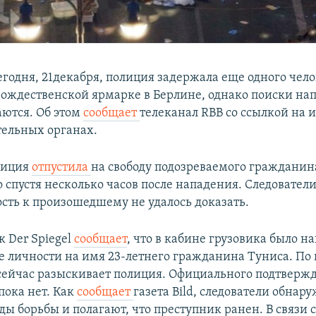
годня, 21декабря, полиция задержала еще одного челов
рождественской ярмарке в Берлине, однако поиски на
ются. Об этом
сообщает
телеканал RBB со ссылкой на 
ельных органах.
лиция
отпустила
на свободу подозреваемого гражданин
спустя несколько часов после нападения. Следователи
ость к произошедшему не удалось доказать.
 Der Spiegel
сообщает
, что в кабине грузовика было н
е личности на имя 23-летнего гражданина Туниса. П
 сейчас разыскивает полиция. Официального подтверж
ока нет. Как
сообщает
газета Bild, следователи обнар
ды борьбы и полагают, что преступник ранен. В связи 