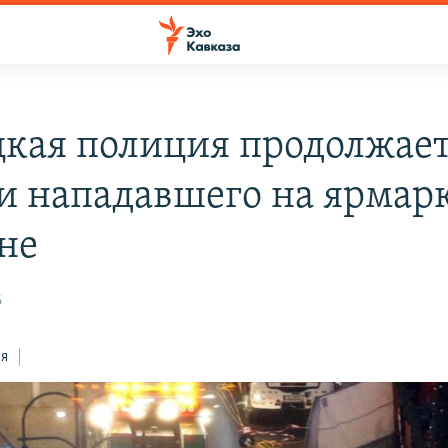
кая полиция продолжае
и нападавшего на ярмарк
не
6
ся