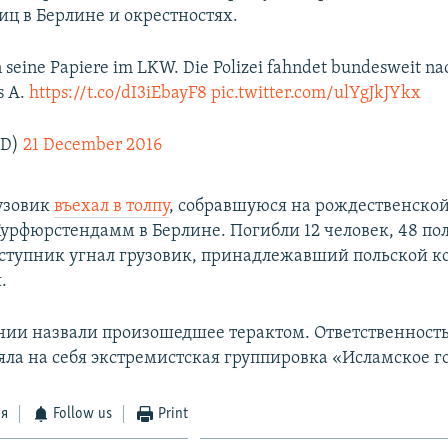
иц в Берлине и окрестностях.
n seine Papiere im LKW. Die Polizei fahndet bundesweit n
s A.
https://t.co/dI3iEbayF8
pic.twitter.com/ulYgJkJYkx
LD)
21 December 2016
рузовик
въехал в толпу
, собравшуюся на рождественско
Курфюрстендамм в Берлине. Погибли 12 человек, 48 по
ступник угнал грузовик, принадлежавший польской к
.
нии назвали произошедшее терактом. Ответственность
яла на себя экстремистская группировка «Исламское го
ся
Follow us
Print