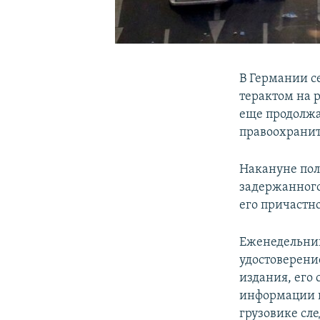
В Германии се
терактом на 
еще продолжа
правоохранит
Накануне по
задержанного 
его причастн
Еженедельник
удостоверени
издания, его
информации п
грузовике сле