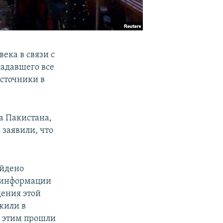
ека в связи с
падавшего все
источники в
а Пакистана,
 заявили, что
айдено
о информации
дения этой
ужили в
с этим прошли