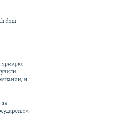
ach dem
й ярмарке
лучили
омпании, и
 за
сударство».