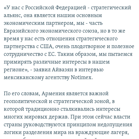
СПОРТ
БЛОГИ
АРХИВ РАДИОПРОГРАММЫ
«У нас с Российской Федерацией - стратегический
альянс, она является нашим основным
МИР
ГОЛОСА
экономическим партнером, мы - часть
ЧИТАЕМ ПРЕССУ
Все сайты РСЕ/РС
Евразийского экономического союза, но в то же
время у нас есть отношения стратегического
партнерства с США, очень плодотворное и полезное
сотрудничество с ЕС. Таким образом, мы пытаемся
примирять различные интересы в нашем
регионе», - заявил Айвазян в интервью
мексиканскому агентству Notimex.
По его словам, Армения является важной
геополитической и стратегической зоной, в
которой традиционно сталкивались интересы
многих мировых держав. При этом сейчас власти
страны руководствуются принципом недопущения
логики разделения мира на враждующие лагеря,