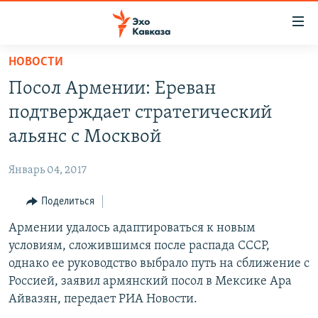
Accessibility
links
Вернуться
НОВОСТИ
к
НОВОСТИ
Посол Армении: Ереван
основному
ТБИЛИСИ
содержанию
подтверждает стратегический
СУХУМИ
Вернутся
альянс с Москвой
к
ЦХИНВАЛИ
главной
Январь 04, 2017
ВЕСЬ КАВКАЗ
навигации
Вернутся
Поделиться
ТЕМЫ
СЕВЕРНЫЙ КАВКАЗ
к
Армении удалось адаптироваться к новым
РУБРИКИ
АРМЕНИЯ
ПОЛИТИКА
поиску
условиям, сложившимся после распада СССР,
МУЛЬТИМЕДИА
АЗЕРБАЙДЖАН
ЭКОНОМИКА
НЕКРУГЛЫЙ СТОЛ
однако ее руководство выбрало путь на сближение с
АУДИО
Россией, заявил армянский посол в Мексике Ара
ОБЩЕСТВО
ГОСТЬ НЕДЕЛИ
ВИДЕО
Айвазян, передает РИА Новости.
КУЛЬТУРА
ПОЗИЦИЯ
ФОТО
ПОДКАСТЫ
ПРИСОЕДИНЯЙТЕСЬ!