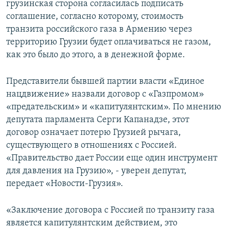
грузинская сторона согласилась подписать
СПОРТ
БЛОГИ
АРХИВ РАДИОПРОГРАММЫ
соглашение, согласно которому, стоимость
МИР
ГОЛОСА
транзита российского газа в Армению через
территорию Грузии будет оплачиваться не газом,
ЧИТАЕМ ПРЕССУ
Все сайты РСЕ/РС
как это было до этого, а в денежной форме.
Представители бывшей партии власти «Единое
нацдвижение» назвали договор с «Газпромом»
«предательским» и «капитулянтским». По мнению
депутата парламента Серги Капанадзе, этот
договор означает потерю Грузией рычага,
существующего в отношениях с Россией.
«Правительство дает России еще один инструмент
для давления на Грузию», - уверен депутат,
передает «Новости-Грузия».
«Заключение договора с Россией по транзиту газа
является капитулянтским действием, это