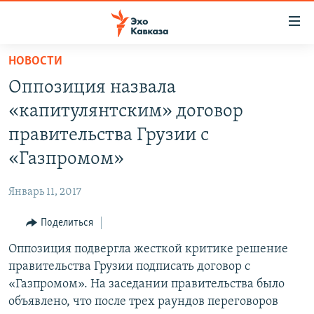
Accessibility
links
Вернуться
НОВОСТИ
к
НОВОСТИ
Оппозиция назвала
основному
ТБИЛИСИ
содержанию
«капитулянтским» договор
СУХУМИ
Вернутся
правительства Грузии с
к
ЦХИНВАЛИ
«Газпромом»
главной
ВЕСЬ КАВКАЗ
навигации
Январь 11, 2017
Вернутся
ТЕМЫ
СЕВЕРНЫЙ КАВКАЗ
к
Поделиться
РУБРИКИ
АРМЕНИЯ
ПОЛИТИКА
поиску
Оппозиция подвергла жесткой критике решение
МУЛЬТИМЕДИА
АЗЕРБАЙДЖАН
ЭКОНОМИКА
НЕКРУГЛЫЙ СТОЛ
правительства Грузии подписать договор с
АУДИО
ОБЩЕСТВО
ГОСТЬ НЕДЕЛИ
ВИДЕО
«Газпромом». На заседании правительства было
объявлено, что после трех раундов переговоров
КУЛЬТУРА
ПОЗИЦИЯ
ФОТО
ПОДКАСТЫ
ПРИСОЕДИНЯЙТЕСЬ!