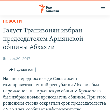
Accessibility
links
Вернуться
НОВОСТИ
к
НОВОСТИ
Галуст Трапизонян избран
основному
ТБИЛИСИ
содержанию
председателем Армянской
СУХУМИ
Вернутся
общины Абхазии
к
ЦХИНВАЛИ
главной
Январь 20, 2017
ВЕСЬ КАВКАЗ
навигации
Вернутся
Поделиться
ТЕМЫ
СЕВЕРНЫЙ КАВКАЗ
к
На внеочередном съезде Союз армян
РУБРИКИ
АРМЕНИЯ
ПОЛИТИКА
поиску
самопровозглашенной республики Абхазия был
МУЛЬТИМЕДИА
АЗЕРБАЙДЖАН
ЭКОНОМИКА
НЕКРУГЛЫЙ СТОЛ
переименован в Армянскую общину. Кроме того,
АУДИО
был избран новый председатель общины. При этом
ОБЩЕСТВО
ГОСТЬ НЕДЕЛИ
ВИДЕО
решением съезда сократили срок председательства
КУЛЬТУРА
ПОЗИЦИЯ
ФОТО
ПОДКАСТЫ
с 5 до 3 лет, сообщает информагентство
ПРИСОЕДИНЯЙТЕСЬ!