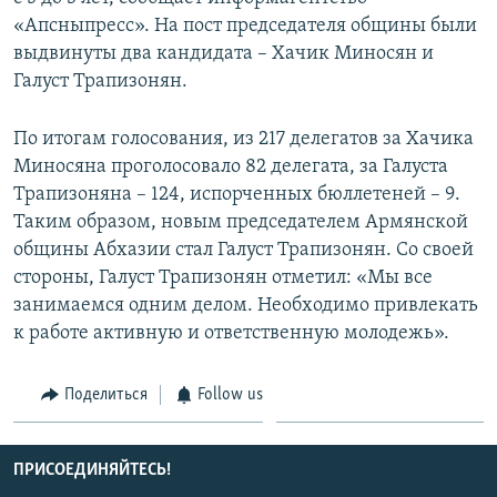
СПОРТ
БЛОГИ
АРХИВ РАДИОПРОГРАММЫ
«Апсныпресс». На пост председателя общины были
выдвинуты два кандидата – Хачик Миносян и
МИР
ГОЛОСА
Галуст Трапизонян.
ЧИТАЕМ ПРЕССУ
Все сайты РСЕ/РС
По итогам голосования, из 217 делегатов за Хачика
Миносяна проголосовало 82 делегата, за Галуста
Трапизоняна – 124, испорченных бюллетеней – 9.
Таким образом, новым председателем Армянской
общины Абхазии стал Галуст Трапизонян. Со своей
стороны, Галуст Трапизонян отметил: «Мы все
занимаемся одним делом. Необходимо привлекать
к работе активную и ответственную молодежь».
Поделиться
Follow us
ПРИСОЕДИНЯЙТЕСЬ!