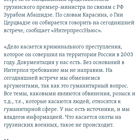
СПОРТ
БЛОГИ
АРХИВ РАДИОПРОГРАММЫ
грузинского премьер-министра по связям с РФ
Зурабом Абашидзе. По словам Карасина, о Гии
МИР
ГОЛОСА
Церцвадзе он собирается говорить на сегодняшней
ЧИТАЕМ ПРЕССУ
Все сайты РСЕ/РС
встрече, сообщает «ИнтерпрессНьюс».
«Дело касается криминального преступления,
которое он совершил на территории России в 2003
году. Документация у нас есть. Без оснований в
Интерпол требование мы не направим. На
сегодняшней встрече мы обменяемся
аргументами, так как это гуманитарный вопрос.
Все темы, каковыми являются обвинения, розыск и
т.д., т.е., которые касаются людей, относятся к
гуманитарной сфере. У нас есть источники, и мы
владеем информацией. Что касается охоты на
грузинских военных, такое не происходит.