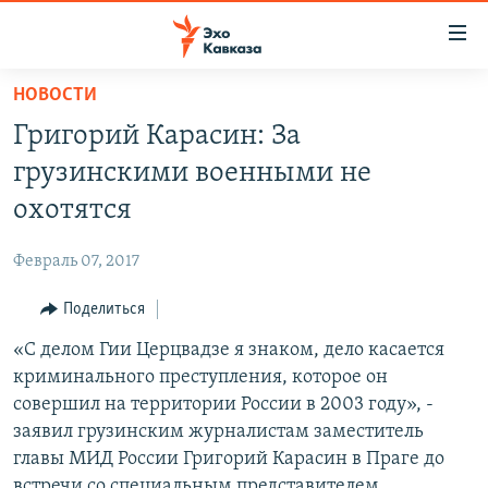
Accessibility
links
Вернуться
НОВОСТИ
к
НОВОСТИ
Григорий Карасин: За
основному
ТБИЛИСИ
содержанию
грузинскими военными не
СУХУМИ
Вернутся
охотятся
к
ЦХИНВАЛИ
главной
Февраль 07, 2017
ВЕСЬ КАВКАЗ
навигации
Вернутся
Поделиться
ТЕМЫ
СЕВЕРНЫЙ КАВКАЗ
к
«С делом Гии Церцвадзе я знаком, дело касается
РУБРИКИ
АРМЕНИЯ
ПОЛИТИКА
поиску
криминального преступления, которое он
МУЛЬТИМЕДИА
АЗЕРБАЙДЖАН
ЭКОНОМИКА
НЕКРУГЛЫЙ СТОЛ
совершил на территории России в 2003 году», -
АУДИО
заявил грузинским журналистам заместитель
ОБЩЕСТВО
ГОСТЬ НЕДЕЛИ
ВИДЕО
главы МИД России Григорий Карасин в Праге до
КУЛЬТУРА
ПОЗИЦИЯ
ФОТО
ПОДКАСТЫ
встречи со специальным представителем
ПРИСОЕДИНЯЙТЕСЬ!