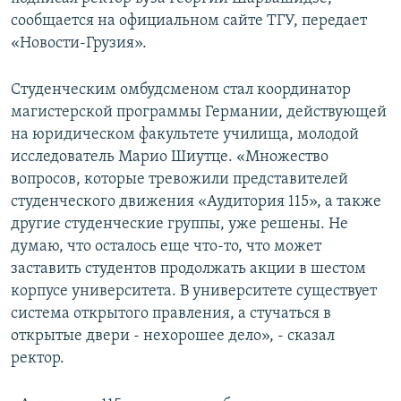
СПОРТ
БЛОГИ
АРХИВ РАДИОПРОГРАММЫ
сообщается на официальном сайте ТГУ, передает
«Новости-Грузия».
МИР
ГОЛОСА
ЧИТАЕМ ПРЕССУ
Все сайты РСЕ/РС
Студенческим омбудсменом стал координатор
магистерской программы Германии, действующей
на юридическом факультете училища, молодой
исследователь Марио Шиутце. «Множество
вопросов, которые тревожили представителей
студенческого движения «Аудитория 115», а также
другие студенческие группы, уже решены. Не
думаю, что осталось еще что-то, что может
заставить студентов продолжать акции в шестом
корпусе университета. В университете существует
система открытого правления, а стучаться в
открытые двери - нехорошее дело», - сказал
ректор.