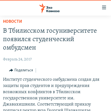
Accessibility
links
Вернуться
НОВОСТИ
к
НОВОСТИ
В Тбилисском госуниверситете
основному
ТБИЛИСИ
содержанию
появился студенческий
СУХУМИ
Вернутся
омбудсмен
к
ЦХИНВАЛИ
главной
Февраль 24, 2017
ВЕСЬ КАВКАЗ
навигации
Вернутся
Поделиться
ТЕМЫ
СЕВЕРНЫЙ КАВКАЗ
к
Институт студенческого омбудсмена создан для
РУБРИКИ
АРМЕНИЯ
ПОЛИТИКА
поиску
защиты прав студентов и предупреждения
МУЛЬТИМЕДИА
АЗЕРБАЙДЖАН
ЭКОНОМИКА
НЕКРУГЛЫЙ СТОЛ
возможных конфликтов в Тбилисском
АУДИО
государственном университете им.
ОБЩЕСТВО
ГОСТЬ НЕДЕЛИ
ВИДЕО
Джавахишвили. Соответствующий приказу
КУЛЬТУРА
ПОЗИЦИЯ
ФОТО
ПОДКАСТЫ
подписал ректор вуза Георгий Шарвашидзе,
ПРИСОЕДИНЯЙТЕСЬ!