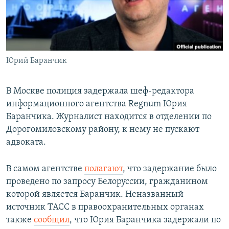
СПОРТ
БЛОГИ
АРХИВ РАДИОПРОГРАММЫ
МИР
ГОЛОСА
ЧИТАЕМ ПРЕССУ
Все сайты РСЕ/РС
Юрий Баранчик
В Москве полиция задержала шеф-редактора
информационного агентства Regnum Юрия
Баранчика. Журналист находится в отделении по
Дорогомиловскому району, к нему не пускают
адвоката.
В самом агентстве
полагают
, что задержание было
проведено по запросу Белоруссии, гражданином
которой является Баранчик. Неназванный
источник ТАСС в правоохранительных органах
также
сообщил
, что Юрия Баранчика задержали по